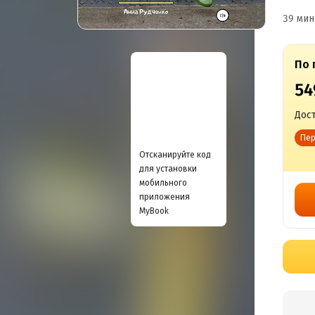
39 мин
По 
54
Дост
Пер
Отсканируйте код
для установки
мобильного
приложения
MyBook