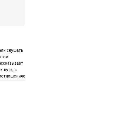
тали слушать
ытом
ассказывает
х пути, а
имоотношениях
лемой и ищет
живущих