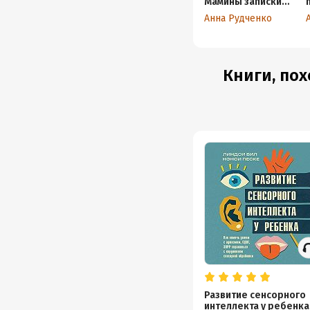
Мамины записки
о жизни с
Анна Рудченко
Непоседой
Книги, пох
Развитие сенсорного
интеллекта у ребенка