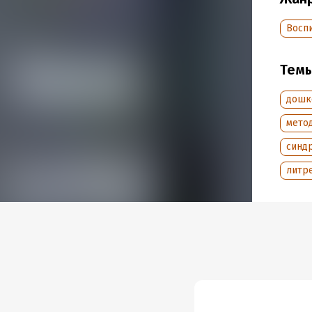
Дата п
Восп
Тем
дошк
мето
синдр
литр