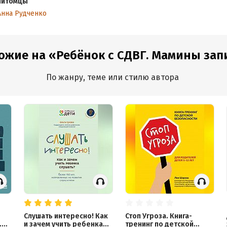
питомцы
Анна Рудченко
ожие на «Ребёнок с СДВГ. Мамины запис
По жанру, теме или стилю автора
Слушать интересно! Как
Стоп Угроза. Книга-
.
и зачем учить ребенка
тренинг по детской