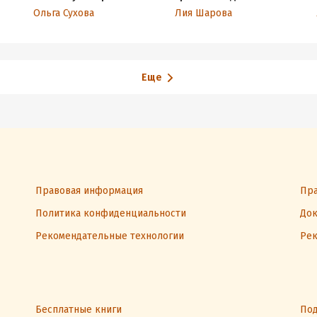
слушать? Более 150 игр,
безопасности для
Ольга Сухова
Лия Шарова
направленных на
родителей детей 5–12
развитие слуха и речи
лет
ой
Еще
Правовая информация
Пра
Политика конфиденциальности
Док
Рекомендательные технологии
Рек
Бесплатные книги
Под