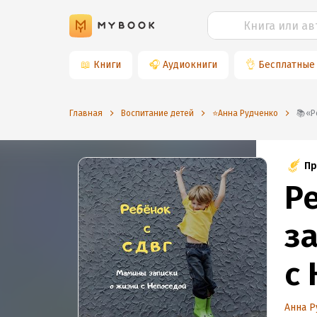
📖
Книги
🎧
Аудиокниги
👌
Бесплатные
Главная
Воспитание детей
⭐️Анна Рудченко

Пр
Р
з
с
Анна Р