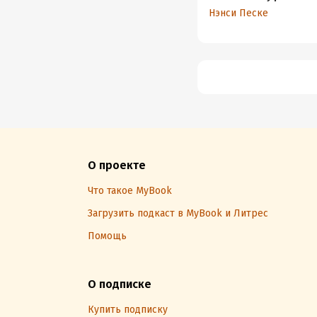
Как помочь детям с
Нэнси Песке
аутизмом, СДВГ, ЗПРР
справиться с
нарушением сенсорн
обработки
О проекте
Что такое MyBook
Загрузить подкаст в MyBook и Литрес
Помощь
О подписке
Купить подписку