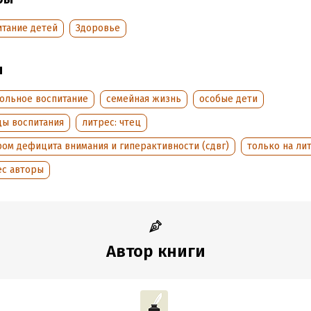
оступления:
9 января 2025
итание детей
Здоровье
ы
ольное воспитание
семейная жизнь
особые дети
ды воспитания
литрес: чтец
ом дефицита внимания и гиперактивности (сдвг)
только на ли
ес авторы
Автор книги