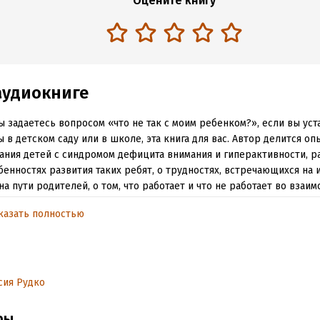
Оцените книгу
аудиокниге
ы задаетесь вопросом «что не так с моим ребенком?», если вы ус
 в детском саду или в школе, эта книга для вас. Автор делится оп
ания детей с синдромом дефицита внимания и гиперактивности, р
бенностях развития таких ребят, о трудностях, встречающихся на и
на пути родителей, о том, что работает и что не работает во вза
енными детьми. Книга будет полезна всем, кто столкнулся с проб
казать полностью
жки. Кроме того, она простым языком раскроет глаза на детей, 
нас и нуждающихся в помощи взрослых.
обная информация
сия Рудко
аписания:
1 января 2025
ры
дания:
2025