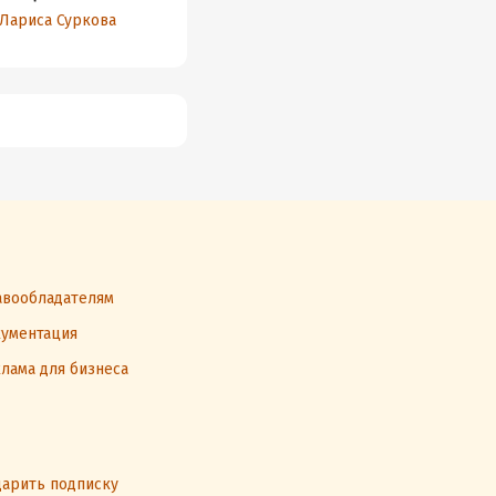
предотвратить и
нужно знать, чтобы
15 лет.
Лариса Суркова
Ольга Филиппова
Мария 
преодолеть кризисы
вырастить дочь
практи
счастливой
психол
вообладателям
ументация
лама для бизнеса
арить подписку