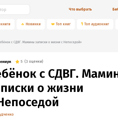
Что выбрать
Би
 книги
🔥
Новинки
❤️
Топ книг
🎙
Топ аудиокниг
«Ребёнок с СДВГ. Мамины записки о жизни с Непоседой»
5
(
3 оценки
)
емиум
ебёнок с СДВГ. Мами
аписки о жизни
 Непоседой
удченко