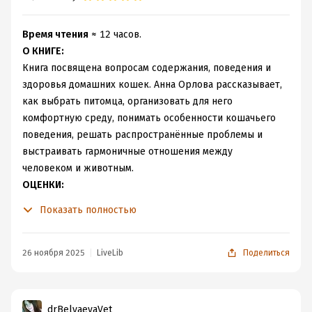
Время чтения
≈ 12 часов.
О КНИГЕ:
Книга посвящена вопросам содержания, поведения и
здоровья домашних кошек. Анна Орлова рассказывает,
как выбрать питомца, организовать для него
комфортную среду, понимать особенности кошачьего
поведения, решать распространённые проблемы и
выстраивать гармоничные отношения между
человеком и животным.
ОЦЕНКИ:
Содержательность
- 10/10
Показать полностью
Соответствие цели
- 10/10
Убедительность
- 10/10
Подача материала
- 8/10
26 ноября 2025
LiveLib
Поделиться
Структура
- 9/10
Язык и стил
ь - 9/10
ВЫВОД:
drBelyaevaVet