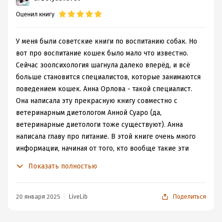
Общая оценка
- 9/10
Оценил книгу
У меня были советские книги по воспитанию собак. Но
вот про воспитание кошек было мало что известно.
Сейчас зоопсихология шагнула далеко вперёд, и всё
больше становится специалистов, которые занимаются
поведением кошек. Анна Орлова - такой специалист.
Она написала эту прекрасную книгу совместно с
ветеринарным диетологом Анной Суаро (да,
ветеринарные диетологи тоже существуют). Анна
написала главу про питание. В этой книге очень много
информации, начиная от того, кто вообще такие эти
ваши кошки, как их содержать, как дрессировать и
Показать полностью
заканчивая тем, как пережить её утрату.
Хотя книга доступна и в электронных библиотеках,
рекомендую читать её в печатном виде, так как она
20 января 2025
LiveLib
Поделиться
большая, красивая, и в ней много картинок и
фотографий.