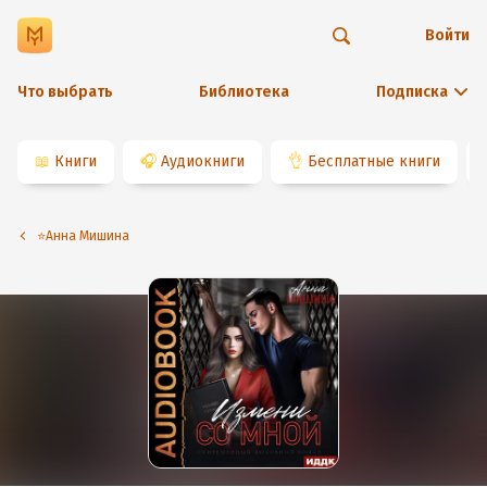
Войти
Что выбрать
Библиотека
Подписка
📖
Книги
🎧
Аудиокниги
👌
Бесплатные книги
⭐️Анна Мишина