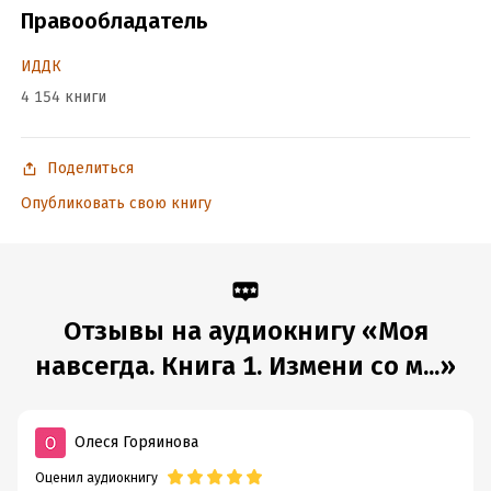
Правообладатель
Музыка: audionautix.com
Jason Shaw / Time Passing By
ИДДК
4 154 книги
Jason Shaw / Green Leaves
© Мишина Анна
Поделиться
© ИДДК
Опубликовать свою книгу
Подробная информация
Год издания:
2024
Дата поступления:
16 декабря 2024
Отзывы на аудиокнигу «Моя
навсегда. Книга 1. Измени со м...»
Олеся Горяинова
Оценил аудиокнигу