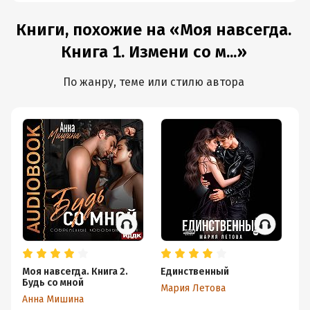
Книги, похожие на «Моя навсегда.
Книга 1. Измени со м...»
По жанру, теме или стилю автора
Моя навсегда. Книга 2.
Единственный
Оп
Будь со мной
Мария Летова
Ан
Анна Мишина