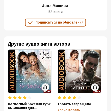
Анна Мишина
52 книги
Подписаться на обновления
Другие аудиокниги автора
Несносный босс или курс
Трогать запрещено
За
выживания для
Со
Алекс Коваль