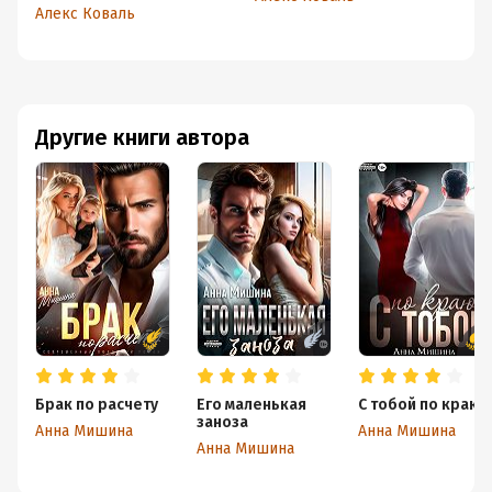
миллиардера
м
Алекс Коваль
А
Другие книги автора
Брак по расчету
Его маленькая
С тобой по краю
заноза
Анна Мишина
Анна Мишина
Анна Мишина