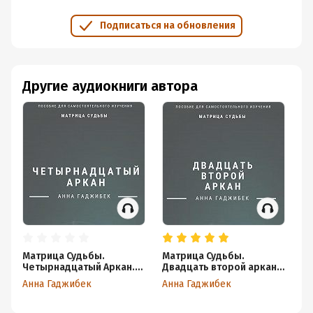
Подписаться на обновления
Другие аудиокниги автора
Матрица Судьбы.
Матрица Судьбы.
Ре
Четырнадцатый Аркан.
Двадцать второй аркан.
во
Полное описание
Полное описание
Д
Анна Гаджибек
Анна Гаджибек
Ан