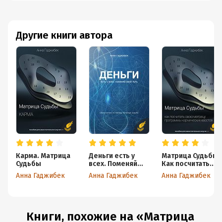
Другие книги автора
Карма. Матрица
Деньги есть у
Матрица Судьбы.
Судьбы
всех. Поменяй
Как посчитать
свой путь
свою матрицу.
Анна Гаджибек
Анна Гаджибек
Анна Гаджибек
Программы
кармических
хвостов
Книги, похожие на «Матрица