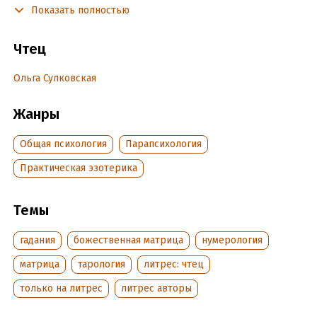
Показать полностью
прийти к жизни своей мечты, надеюсь данная информация
приблизит Вас к заветной мечте.
Чтец
Подробная информация
Ольга Сулковская
Дата написания:
12 января 2023
Жанры
Год издания:
2023
Дата поступления:
14 июня 2023
Общая психология
Парапсихология
Практическая эзотерика
Темы
гадания
божественная матрица
нумерология
матрица
тарология
литрес: чтец
только на литрес
литрес авторы