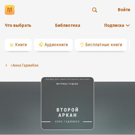
Войти
Что выбрать
Библиотека
Подписка
📖
Книги
🎧
Аудиокниги
👌
Бесплатные книги
⭐️Анна Гаджибек