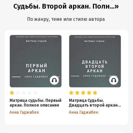
Судьбы. Второй аркан. Полн...»
По жанру, теме или стилю автора
Матрица судьбы. Первый
Матрица Судьбы.
Ма
аркан. Полное описание
Двадцать второй аркан.
За
Полное описание
Анна Гаджибек
Анна Гаджибек
На