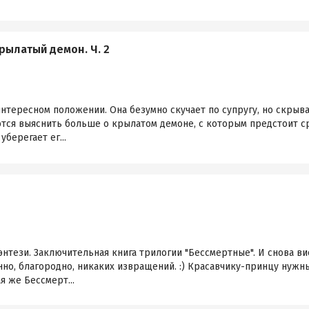
рылатый демон. Ч. 2
интересном положении. Она безумно скучает по супругу, но скрыва
ются выяснить больше о крылатом демоне, с которым предстоит с
уберегает ег...
ези. Заключительная книга трилогии "Бессмертные". И снова вио
нно, благородно, никаких извращений. :) Красавчику-принцу нужн
я же Бессмерт...