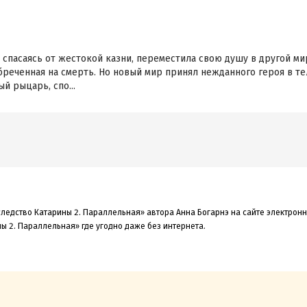
 спасаясь от жестокой казни, переместила свою душу в другой мир
обреченная на смерть. Но новый мир принял нежданного героя в те
й рыцарь, спо...
следство Катарины 2. Параллельная» автора Анна Богарнэ на сайте электрон
ы 2. Параллельная» где угодно даже без интернета.