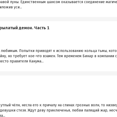
авой луны. Единственным шансом оказывается соединение магичес
ложив уси...
Крылатый демон. Часть 1
с любимым. Попытки приводят к использованию кольца тьмы, кото
ну, но требует кое-что взамен. Тем временем Бинар в компании 
есто правителя Канума...
утлый чёлн, несла его к причалу на спинах грозных волн, то низвер
 девушки стезя. Ждут деву приключенья, любви палящий жар, несча
...