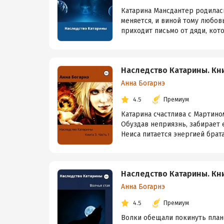
Катарина Мансдантер родилась
меняется, и виной тому любовь
приходит письмо от дяди, кото
Наследство Катарины. Кни
Анна Богарнэ
4.5
Премиум
Катарина счастлива с Мартино
Обуздав неприязнь, забирает 
Неиса питается энергией брата 
Наследство Катарины. Книг
Анна Богарнэ
4.5
Премиум
Волки обещали покинуть плане