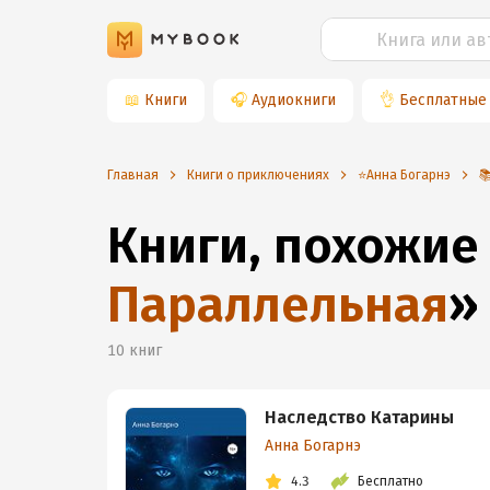
📖
Книги
🎧
Аудиокниги
👌
Бесплатные
Главная
Книги о приключениях
⭐️Анна Богарнэ

Книги, похожие
Параллельная
»
10
книг
Наследство Катарины
Анна Богарнэ
4.3
Бесплатно