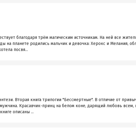
ществует благодаря трём магическим источникам. На ней все жите
ды на планете родились мальчик и девочка: Херокс и Мелания, о
отела посвя...
тези. Вторая книга трилогии "Бессмертные". В отличие от привы
мужчина. Красавчик-принц на белом коне, дарящий любовь всем, кт
книге описаны ...