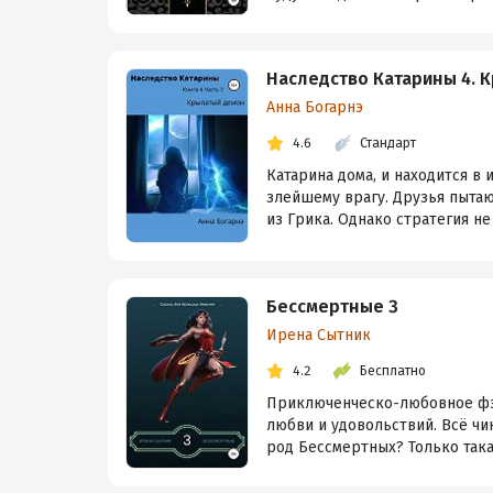
Наследство Катарины 4. К
Анна Богарнэ
4.6
Стандарт
Катарина дома, и находится в 
злейшему врагу. Друзья пыта
из Грика. Однако стратегия не 
Бессмертные 3
Ирена Сытник
4.2
Бесплатно
Приключенческо-любовное фэнт
любви и удовольствий. Всё чи
род Бессмертных? Только така