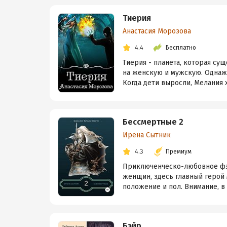
Тиерия
Анастасия Морозова
4.4
Бесплатно
Тиерия - планета, которая су
на женскую и мужскую. Однаж
Когда дети выросли, Мелания х
Бессмертные 2
Ирена Сытник
4.3
Премиум
Приключенческо-любовное фэн
женщин, здесь главный герой 
положение и пол. Внимание, в 
Бэйр