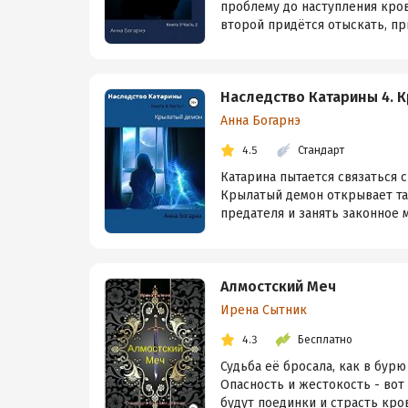
проблему до наступления кров
второй придётся отыскать, при
Наследство Катарины 4. 
Анна Богарнэ
4.5
Стандарт
Катарина пытается связаться 
Крылатый демон открывает тай
предателя и занять законное м
Алмостский Меч
Ирена Сытник
4.3
Бесплатно
Судьба её бросала, как в бурю 
Опасность и жестокость - вот
будут поединки и страсть крова