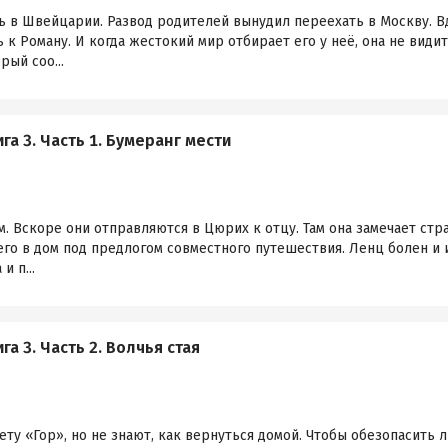
 в Швейцарии. Развод родителей вынудил переехать в Москву. Вда
 к Роману. И когда жестокий мир отбирает его у неё, она не види
рый соо...
га 3. Часть 1. Бумеранг мести
м. Вскоре они отправляются в Цюрих к отцу. Там она замечает стр
его в дом под предлогом совместного путешествия. Ленц болен и и
и п...
а 3. Часть 2. Волчья стая
ту «Гор», но не знают, как вернуться домой. Чтобы обезопасить