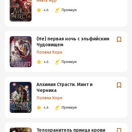
Анита Мур
4.6
Премиум
(Не) первая ночь с эльфийским
Чудовищем
Полина Корн
4.6
Премиум
Алхимия Страсти. Минт и
Черника
Полина Корн
4.6
Премиум
Телохранитель принца крови