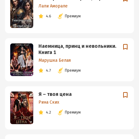
Лали Аморале
4.6
Премиум
Наемница, принц и невольники.
Книга 1
Марушка Белая
4.7
Премиум
Я – твоя цена
Рина Ских
4.2
Премиум