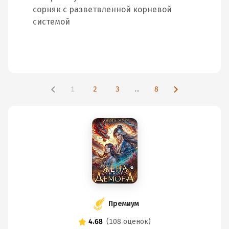
сорняк с разветвленной корневой
системой
1
2
3
...
8
Премиум
4.68
(
108 оценок
)