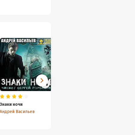
Знаки ночи
Тень света
Час по
Андрей Васильев
Андрей Васильев
Андрей