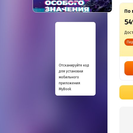
По 
54
Дост
Пер
Отсканируйте код
для установки
мобильного
приложения
MyBook