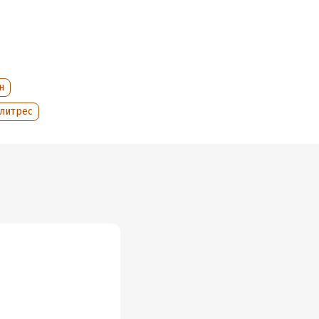
ри конкурса
ев, Вадим
ксандр
вошли не
н
ри Андрея
 литрес