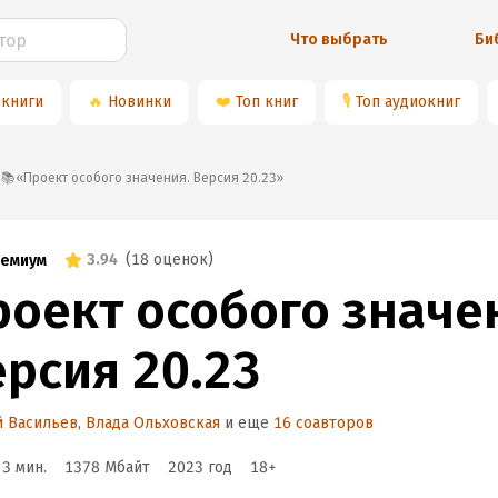
Что выбрать
Би
 книги
🔥
Новинки
❤️
Топ книг
🎙
Топ аудиокниг
📚«Проект особого значения. Версия 20.23»
3.94
(
18 оценок
)
емиум
роект особого значе
ерсия 20.23
й Васильев
,
Влада Ольховская
и еще
16 соавторов
 3 мин.
1378 Мбайт
2023
год
18
+