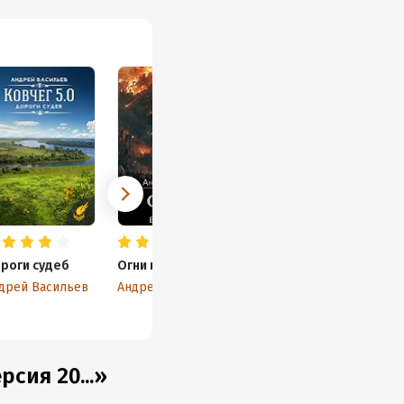
роги судеб
Огни над волнами
дрей Васильев
Андрей Васильев
сия 20...»