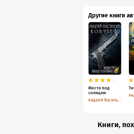
Другие книги а
Место под
Те
солнцем
Ан
Андрей Васильев
Книги, пох