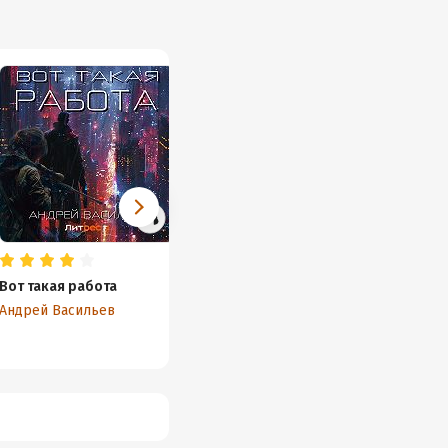
Вот такая работа
Охотники за
Спящи
потусторонним
Андрей Васильев
Евгени
Алексей Губарев