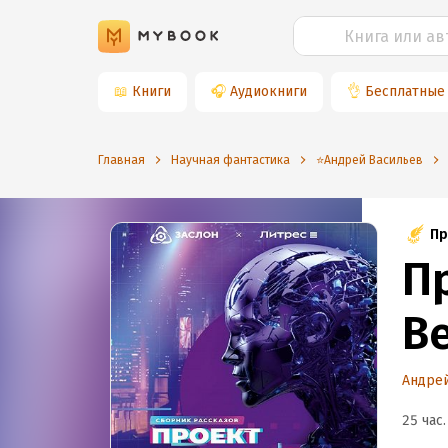
📖
Книги
🎧
Аудиокниги
👌
Бесплатные
Главная
Научная фантастика
⭐️Андрей Васильев
Пр
П
В
Андре
25 час.