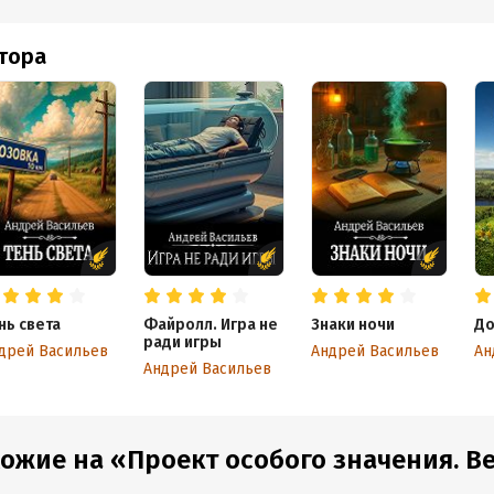
втора
нь света
Файролл. Игра не
Знаки ночи
До
ради игры
дрей Васильев
Андрей Васильев
Ан
Андрей Васильев
ожие на «Проект особого значения. Вер