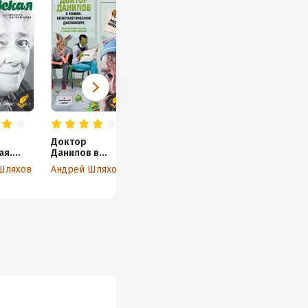
Доктор
ая.
Данилов в
ая
кожно-
Шляхов
Андрей Шляхов
ница
венерологичес
ком диспансере