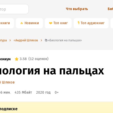
Что выбрать
Би
 книги
🔥
Новинки
❤️
Топ книг
🎙
Топ аудиокниг
атура
⭐️Андрей Шляхов
📚«Биология на пальцах»
3.58
(
12 оценок
)
емиум
иология на пальцах
й Шляхов
56 мин.
435 Мбайт
2020
год
0
+
подписке