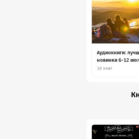
Аудиокниги: луч
новинки 6-12 ию
38 книг
Кн