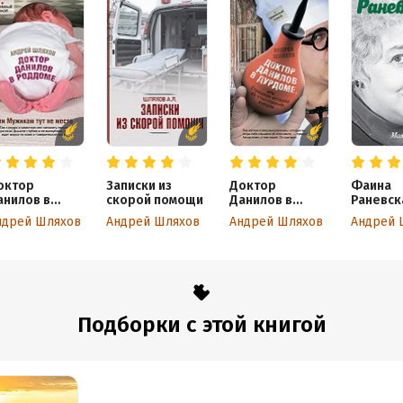
октор
Записки из
Доктор
Фаина
анилов в
скорой помощи
Данилов в
Раневск
оддоме, или
дурдоме, или
Одинок
ндрей Шляхов
Андрей Шляхов
Андрей Шляхов
Андрей 
ужикам тут не
Страшная
насмеш
есто
история со
счастливым
концом
Подборки с этой книгой