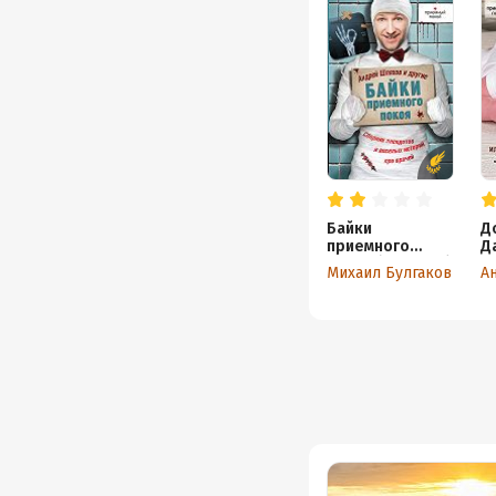
Байки
Д
приемного
Д
покоя (сборник)
р
Михаил Булгаков
А
М
м