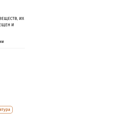
ВЕЩЕСТВ, ИХ
ЕЩЕН И
ии
о считать
является
щества? Что
кеаны? Как
 другие
х секретов
а, который
атура