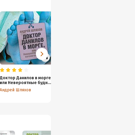
Доктор Данилов в морге,
Доктор Данилов в
Байки 
или Невероятные будни
дурдоме, или Страшная
Андрей
патологоанатома
история со счастливым
Андрей Шляхов
Андрей Шляхов
концом