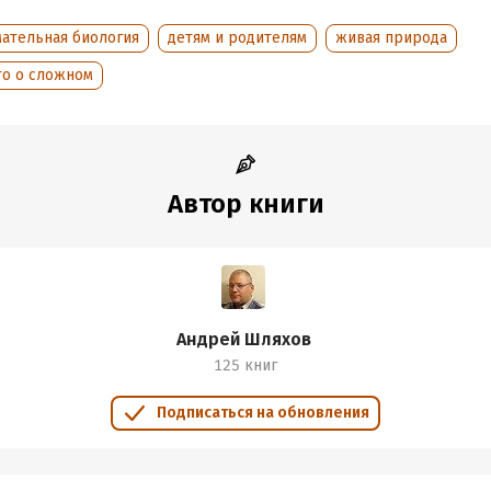
ООО «Издательство АСТ», «Аудиокнига», 2020
мательная биология
детям и родителям
живая природа
ер аудиозаписи: Татьяна Плюта
то о сложном
обная информация
аписания:
1 января 2018
ISBN (EAN):
9785171045043
дания:
2020
Автор книги
оступления:
3 июля 2020
Андрей Шляхов
125 книг
Подписаться на обновления