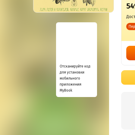
54
Дост
Пер
Отсканируйте код
для установки
мобильного
приложения
MyBook