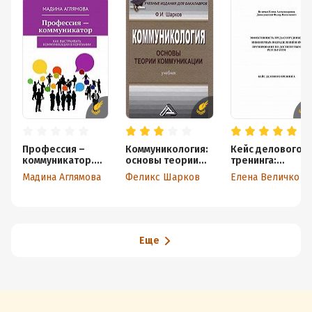
Профессия –
Коммуникология:
Кейс делового
коммуникатор.
основы теории
тренинга:
Как выстраивать
коммуникации
«Эффективност
Мадина Аглямова
Феликс Шарков
Елена Величко
коммуникации
труда
в компании
сотрудников
инженерных
подразделений 
их премировани
по достигнутым
Еще
результатам»