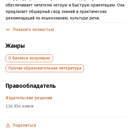
обеспечивает читателю четкую и быструю ориентацию. Она
предлагает обширный свод знаний и практических
рекомендаций по языкознанию, культуре речи,
коммуникациям, PR и теории СМИ — все, что необходимо
Показать полностью
современному менеджеру и деловому человеку для
достижения личного и профессионального успеха.
Адресована менеджерам, бизнесменам, маркетологам,
Жанры
пресс-секретарям, студентам деловых специальностей.
О бизнесе популярно
Подробная информация
Прочая образовательная литература
Объем:
651757
Правообладатель
Год издания:
2024
Дата поступления:
5 июня 2020
Издательские решения
ISBN (EAN):
9785449880260
116 954 книги
Время на чтение:
10
ч.
Поделиться