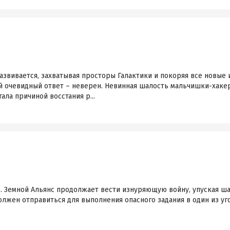
звивается, захватывая просторы Галактики и покоряя все новые 
й очевидный ответ – неверен. Невинная шалость мальчишки-хакер
ала причиной восстания р...
… Земной Альянс продолжает вести изнуряющую войну, упуская ш
олжен отправиться для выполнения опасного задания в один из у