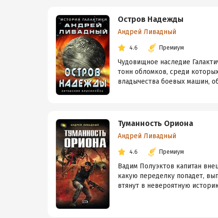
Остров Надежды
Андрей Ливадный
4.6
Премиум
Чудовищное наследие Галакти
тонн обломков, среди которых
владычества боевых машин, обр
Туманность Ориона
Андрей Ливадный
4.6
Премиум
Вадим Полуэктов капитан вне
какую переделку попадет, вып
втянут в невероятную историю