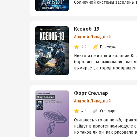
Солнечной системы заселены в 
Ксеноб-19
Андрей Ливадный
4.4
Премиум
Никто из жителей колонии Ксе
боролись за выживание, как м
вымирает, а город превращен 
Форт Стеллар
Андрей Ливадный
4.5
Стандарт
Считалось что он погиб, прик
найдут в криогенном модуле 
но таков ли он, как рисовало в