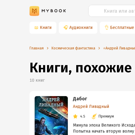
📖
Книги
🎧
Аудиокниги
👌
Бесплатные
Главная
Космическая фантастика
⭐️Андрей Ливадны
Книги, похожие
10
книг
Дабог
Андрей Ливадный
4.5
Премиум
Минула эпоха Великого Исхода
Попытка начать вторую волну