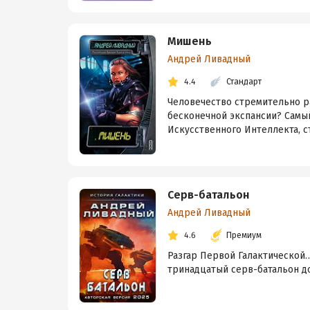
Мишень
Андрей Ливадный
4.4
Стандарт
Человечество стремительно ра
бесконечной экспансии? Самы
Искусственного Интеллекта, ст
Серв-батальон
Андрей Ливадный
4.6
Премиум
Разгар Первой Галактической
тринадцатый серв-батальон д