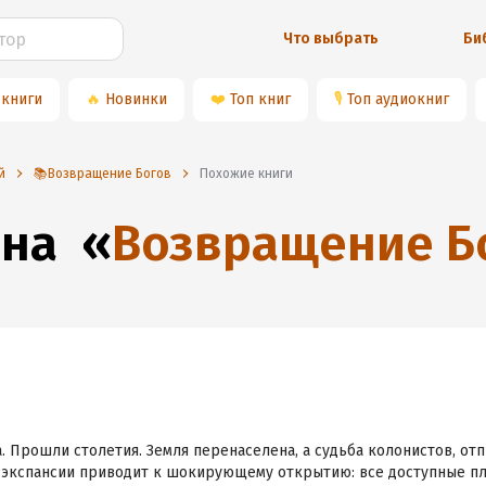
Что выбрать
Би
 книги
🔥
Новинки
❤️
Топ книг
🎙
Топ аудиокниг
й
📚Возвращение Богов
Похожие книги
 на
«
Возвращение Б
. Прошли столетия. Земля перенаселена, а судьба колонистов, от
 экспансии приводит к шокирующему открытию: все доступные пл