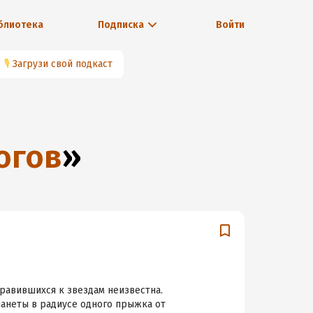
блиотека
Подписка
Войти
🎙
Загрузи свой подкаст
огов
»
правившихся к звездам неизвестна.
анеты в радиусе одного прыжка от