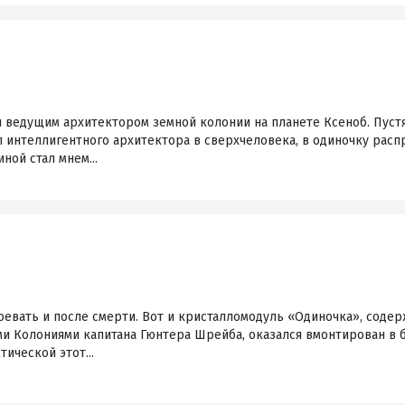
 ведущим архитектором земной колонии на планете Ксеноб. Пустя
 интеллигентного архитектора в сверхчеловека, в одиночку расп
ной стал мнем...
оевать и после смерти. Вот и кристалломодуль «Одиночка», соде
и Колониями капитана Гюнтера Шрейба, оказался вмонтирован в б
ической этот...