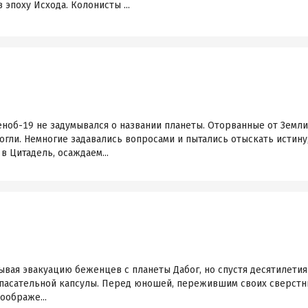
эпоху Исхода. Колонисты ...
ноб-19 не задумывался о названии планеты. Оторванные от Земли
огли. Немногие задавались вопросами и пытались отыскать истину
в Цитадель, осаждаем...
рывая эвакуацию беженцев с планеты Дабог, но спустя десятилети
спасательной капсулы. Перед юношей, пережившим своих сверстни
оображе...