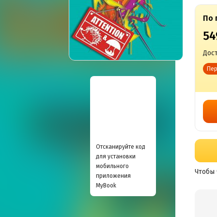
По 
54
Дост
Пер
Отсканируйте код
для установки
мобильного
Чтобы 
приложения
MyBook