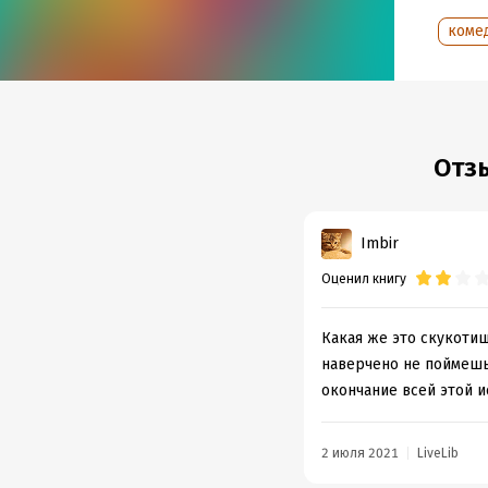
коме
Подр
Дата н
Объем
Год из
Дата п
Отз
Imbir
Оценил книгу
Какая же это скукотищ
наверчено не поймешь 
окончание всей этой и
2 июля 2021
LiveLib