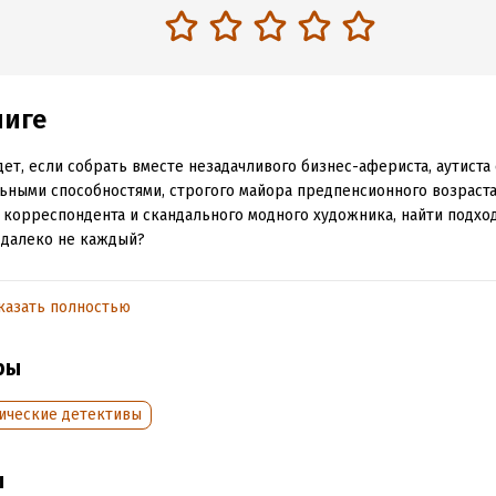
ниге
дет, если собрать вместе незадачливого бизнес-афериста, аутиста 
ьными способностями, строгого майора предпенсионного возраста
 корреспондента и скандального модного художника, найти подхо
 далеко не каждый?
тся остроумная история, действие которой происходит в галерее
енного искусства «Артекториум». Главный экспонат ближайшей в
казать полностью
вшая картина «Экзопулус», к которой приковано всеобщее внима
 могут объяснить, что же на ней нарисовано. Но когда же все нас
ры
плану?
ические детективы
ная современная комедия положений и тонкий юмор вместе с ун
м и необычными героями открывают серию удивительных приключ
.
ы