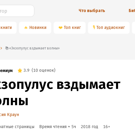
Что выбрать
Би
 книги
🔥
Новинки
❤️
Топ книг
🎙
Топ аудиокниг
📚«Экзопулус вздымает волны»
3.9
(
10 оценок
)
емиум
кзопулус вздымает
олны
сия Краун
чатные страницы
Время чтения ≈
5
ч
2018
год
16
+