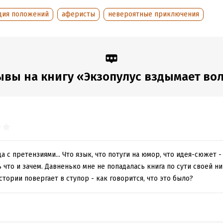
дия положений
аферисты
невероятные приключения
обная информация
аписания:
1 января 2019
ISBN (EAN):
9785907120327
:
331728
Время на чтение:
5
ч.
дания:
2018
оступления:
6 января 2019
ывы на книгу «Экзопулус вздымает во
а с претензиями... Что язык, что потуги на юмор, что идея-сюжет -
что и зачем. Давненько мне не попадалась книга по сути своей ни 
стории повергает в ступор - как говорится, что это было?