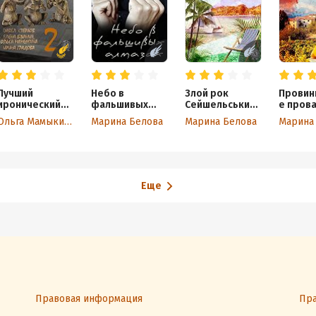
Лучший
Небо в
Злой рок
Провин
иронический
фальшивых
Сейшельських
е пров
детектив – 2
алмазах
островов
престу
Ольга Мамыкина
Марина Белова
Марина Белова
Марина
Еще
Правовая информация
Пра