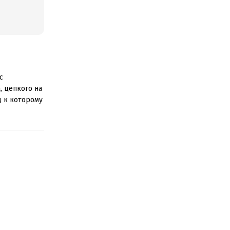
с
, цепкого на
д к которому
ыставки –
ние, хотя и
только пошло
икальным
ений Макса