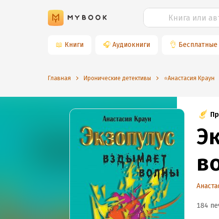
📖
Книги
🎧
Аудиокниги
👌
Бесплатные
Главная
Иронические детективы
⭐️Анастасия Краун
Пр
Э
в
Анаста
184 пе