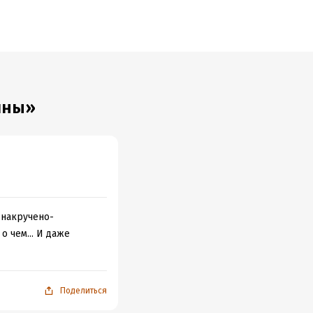
лны»
 накручено-
о чем... И даже
Поделиться