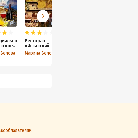
циально
Ресторан
Гиацинты
До свидания
анское
«Испанский
Дания!
Наталья Александрова
пление
дворик»
 Белова
Марина Белова
Ольга Тепли
вообладателям