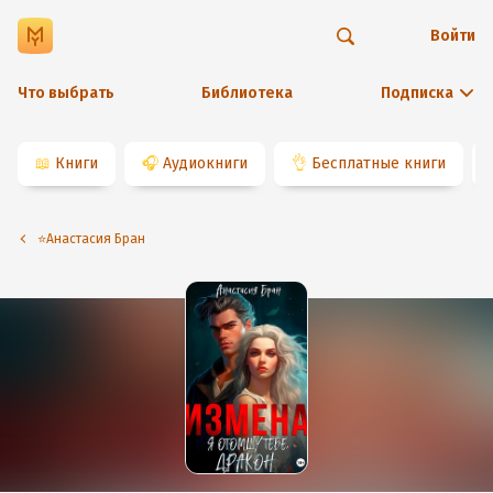
Войти
Что выбрать
Библиотека
Подписка
📖
Книги
🎧
Аудиокниги
👌
Бесплатные книги
⭐️Анастасия Бран