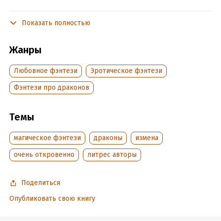
Я обязана выбраться из этой западни, только вот как
убежать от того, кто никогда не отпускает то, что
Показать полностью
принадлежит ему?
Жанры
Подробная информация
Любовное фэнтези
Эротическое фэнтези
Дата написания:
28 января 2024
Фэнтези про драконов
Объем:
318981
Год издания:
2026
Темы
Дата поступления:
7 февраля 2024
Время на чтение:
5
ч.
магическое фэнтези
драконы
измена
очень откровенно
литрес авторы
Поделиться
Опубликовать свою книгу