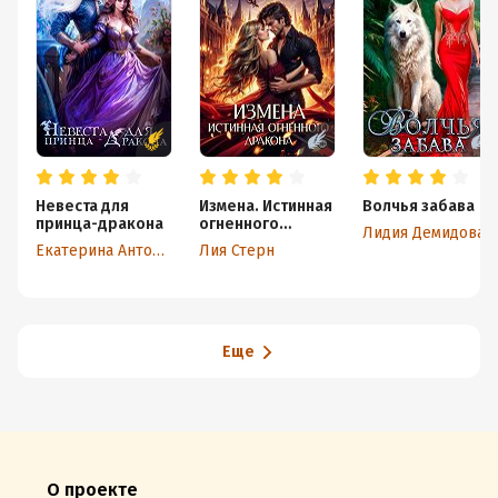
Невеста для
Измена. Истинная
Волчья забава
принца-дракона
огненного
Лидия Демидова
дракона
Екатерина Антонова
Лия Стерн
Еще
О проекте