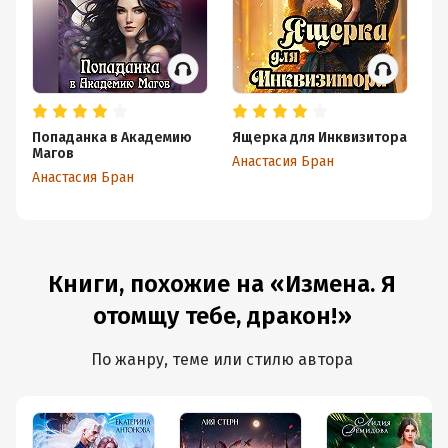
Попаданка в Академию
Ящерка для Инквизитора
Ф
Магов
Др
Анастасия Бран
Лю
Анастасия Бран
Ан
Книги, похожие на «Измена. Я
отомщу тебе, дракон!»
По жанру, теме или стилю автора