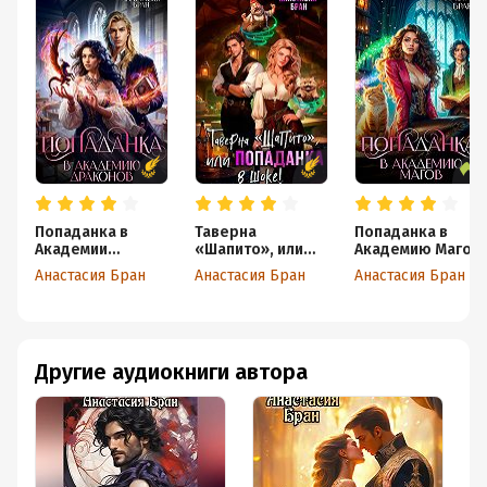
Попаданка в
Таверна
Попаданка в
Академии
«Шапито», или
Академию Магов
Драконов
Попаданка в
Анастасия Бран
Анастасия Бран
Анастасия Бран
шоке!
Другие аудиокниги автора