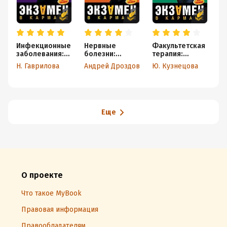
Инфекционные
Нервные
Факультетская
Х
заболевания:
болезни:
терапия:
б
конспект
конспект
конспект
к
Н. Гаврилова
Андрей Дроздов
Ю. Кузнецова
лекций
лекций
лекций
л
Еще
О проекте
Что такое MyBook
Правовая информация
Правообладателям