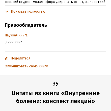
понятий студент может сформулировать ответ, за короткий
срок усвоить и переработать важную часть информации,
Показать полностью
успешно сдать экзамен. Курс лекций будет полезен не
только студентам, но и преподавателям.
Правообладатель
Подробная информация
Научная книга
Объем:
254648
3 299 книг
Год издания:
2020
ISBN (EAN):
5699196714
Поделиться
Время на чтение:
4
ч.
Опубликовать свою книгу
Цитаты из книги «Внутренние
болезни: конспект лекций»