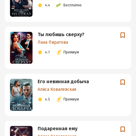
4.4
Бесплатно
Ты любишь сверху?
Лана Пиратова
4.7
Премиум
Его невинная добыча
Алиса Ковалевская
4.5
Премиум
Подаренная ему