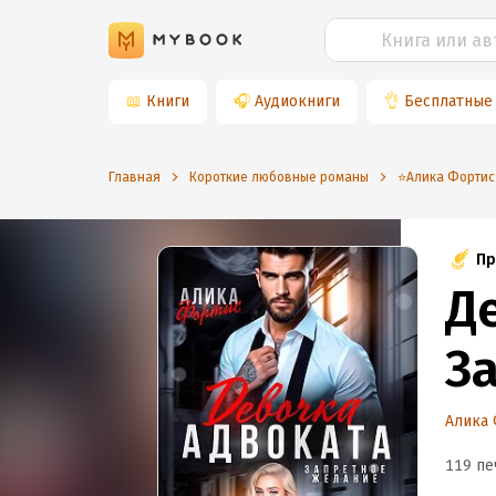
📖
Книги
🎧
Аудиокниги
👌
Бесплатные
Главная
Короткие любовные романы
⭐️Алика Фортис
Пр
Д
З
Алика
119 пе