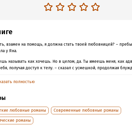
ниге
сть, взамен на помощь, я должна стать твоей любовницей? – пребы
ла у Яна.
шь называть как хочешь. Но в целом, да. Ты имеешь меня, как адво
ебя, получая доступ к телу. – сказал с усмешкой, продолжая блуж
м взглядом.
казать полностью
ошёл ты!
язывает болезненное прошлое.
ры
авидит меня. Но именно он готов и может мне помочь.
ткие любовные романы
Современные любовные романы
 цена этой помощи высока. И я в полной мере понимаю, каково эт
ические романы
ьяволу. Но только ему не нужна моя душа. Ему нужно моё тело.