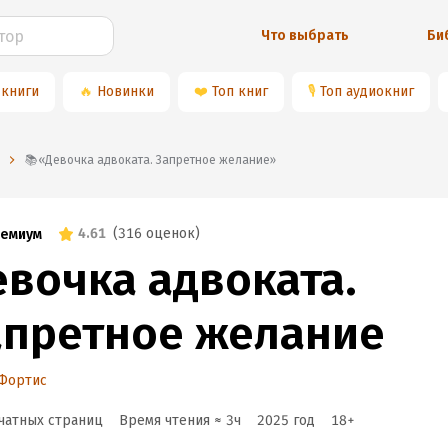
Что выбрать
Би
 книги
🔥
Новинки
❤️
Топ книг
🎙
Топ аудиокниг
📚«Девочка адвоката. Запретное желание»
4.61
(
316 оценок
)
емиум
евочка адвоката.
апретное желание
 Фортис
чатных страниц
Время чтения ≈
3
ч
2025
год
18
+