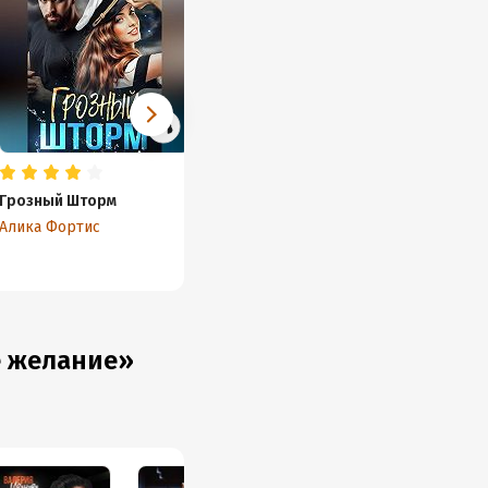
Грозный Шторм
(Не) прощаю тебя
Открыт
контр
Алика Фортис
Алика Фортис
Алика 
е желание»