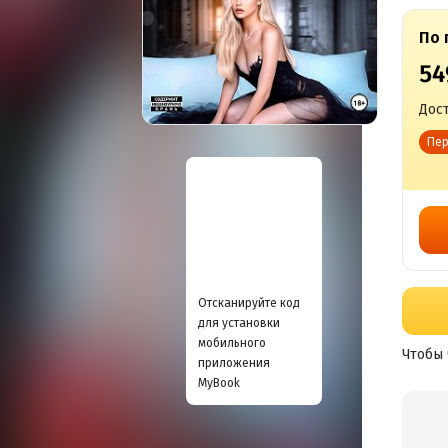
По 
54
Дост
Пер
Отсканируйте код
для установки
мобильного
Чтобы 
приложения
MyBook