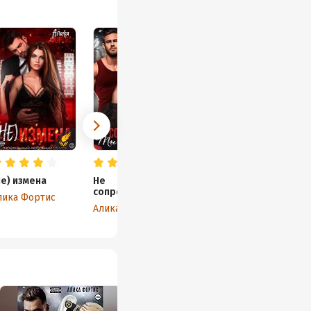
Не) измена
Не
сопротивляйся.
лика Фортис
Ты будешь моей
Алика Фортис