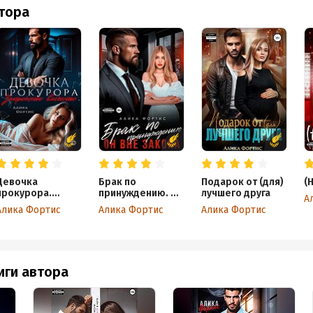
втора
Девочка
Брак по
Подарок от (для)
(
прокурора.
принуждению. Он
лучшего друга
А
Запретное
вне закона
Алика Фортис
Алика Фортис
Алика Фортис
влечение
иги автора