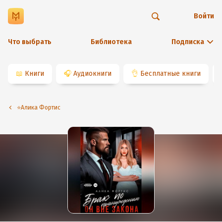
Войти
Что выбрать
Библиотека
Подписка
📖
Книги
🎧
Аудиокниги
👌
Бесплатные книги
⭐️Алика Фортис