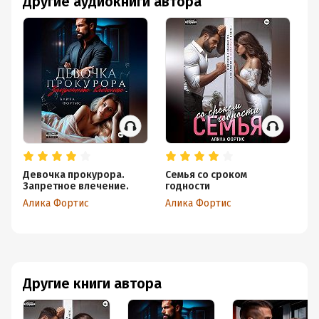
Другие аудиокниги автора
Девочка прокурора.
Семья со сроком
Де
Запретное влечение.
годности
За
Алика Фортис
Алика Фортис
Ал
Другие книги автора