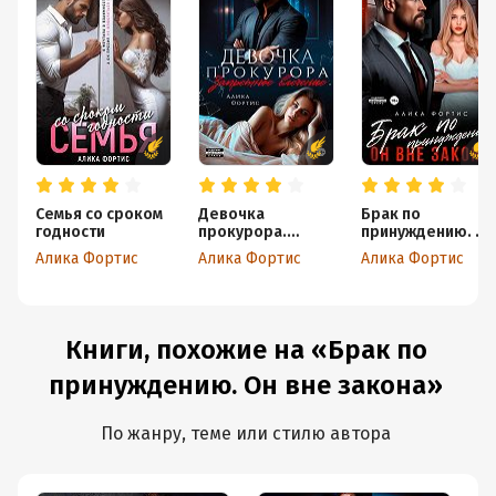
Семья со сроком
Девочка
Брак по
годности
прокурора.
принуждению. Он
Запретное
вне закона
Алика Фортис
Алика Фортис
Алика Фортис
влечение
Книги, похожие на «Брак по
принуждению. Он вне закона»
По жанру, теме или стилю автора