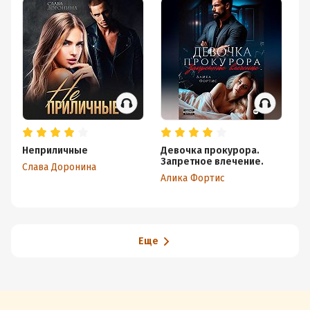
Неприличные
Девочка прокурора.
Н
Запретное влечение.
Слава Доронина
Ол
Алика Фортис
Еще