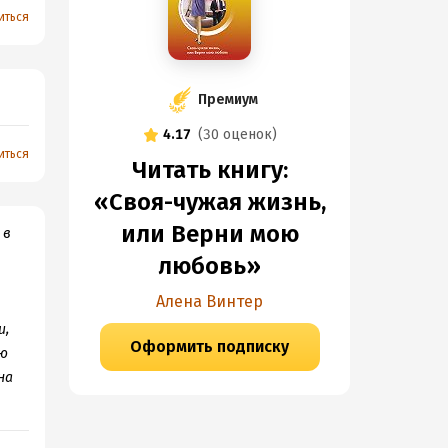
иться
Премиум
4.17
(
30 оценок
)
иться
Читать книгу:
«Своя-чужая жизнь,
или Верни мою
 в
любовь»
Алена Винтер
и,
Оформить подписку
ою
на