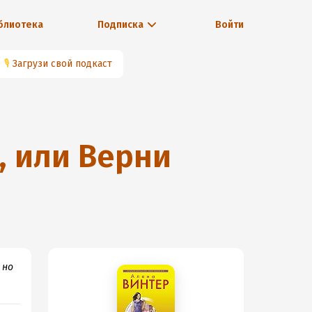
блиотека
Подписка
Войти
🎙
Загрузи свой подкаст
, или Верни
 но