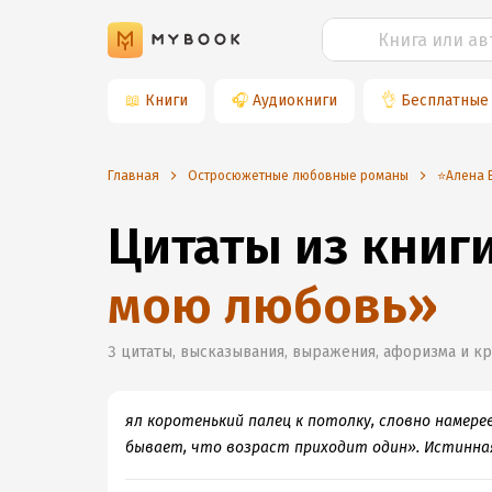
📖
Книги
🎧
Аудиокниги
👌
Бесплатные
Главная
Остросюжетные любовные романы
⭐️Алена 
Цитаты из книг
мою любовь
»
3
цитаты, высказывания, выражения, афоризма и к
ял коротенький палец к потолку, словно намере
бывает, что возраст приходит один». Истинна