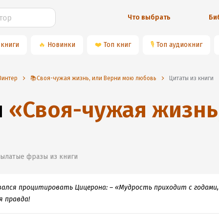
Что выбрать
Би
 книги
🔥
Новинки
❤️
Топ книг
🎙
Топ аудиокниг
Винтер
📚Своя-чужая жизнь, или Верни мою любовь
Цитаты из книги
и
«
Своя-чужая жизнь
рылатые фразы из книги
вался процитировать Цицерона: – «Мудрость приходит с годами,
я правда!