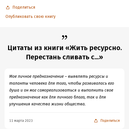
Год издания:
2025
Поделиться
Дата поступления:
7 марта 2023
Опубликовать свою книгу
ISBN (EAN):
9785171534714
Время на чтение:
6
ч.
Цитаты из книги «Жить ресурсно.
Перестань сливать с...»
Мое личное предназначение – выявлять ресурсы и
таланты человека для того, чтобы развивалась его
душа и он мог самореализоваться и выполнить свое
предназначение как для личного блага, так и для
улучшения качества жизни общества.
11 марта 2023
Поделиться