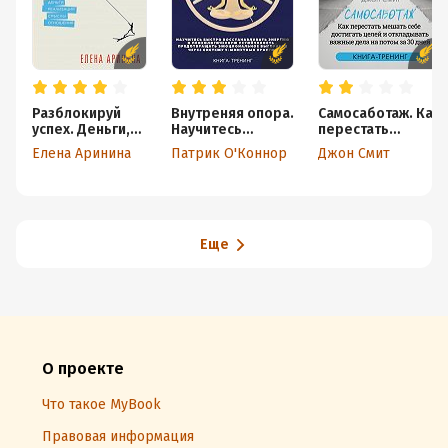
Разблокируй
Внутреняя опора.
Самосаботаж. Как
успех. Деньги,
Научитесь
перестать
реализация,
быстро
мешать себе
Елена Аринина
Патрик О'Коннор
Джон Смит
смыслы,
восстанавливать
достигать целей
отношения
энергию и
и откладывать
психологическую
важные дела на
устойчивость ,
потом за 30 дней
Предотвращать
эмоциональное
Еще
выгорание через
систему 5-
минутных
практик. Книга-
тренинг
О проекте
Что такое MyBook
Правовая информация