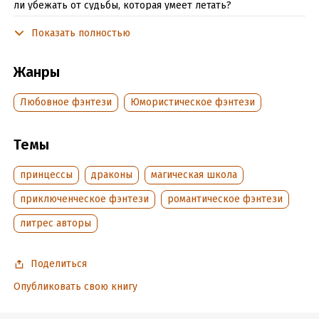
ли убежать от судьбы, которая умеет летать?
Показать полностью
Подробная информация
Жанры
Дата написания:
17 апреля 2023
Объем:
442911
Любовное фэнтези
Юмористическое фэнтези
Год издания:
2023
Дата поступления:
26 апреля 2023
Темы
Время на чтение:
7
ч.
принцессы
драконы
магическая школа
приключенческое фэнтези
романтическое фэнтези
литрес авторы
Поделиться
Опубликовать свою книгу