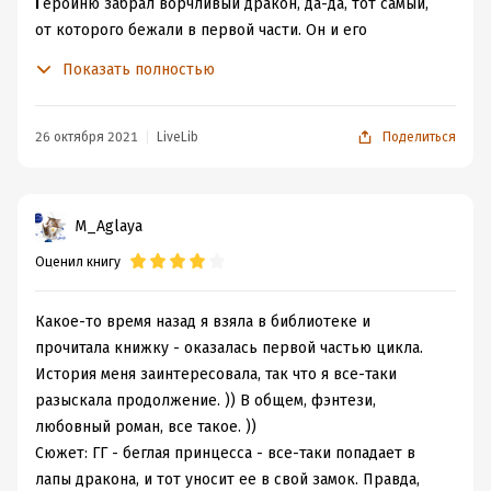
Г
ероиню забрал ворчливый дракон, да-да, тот самый,
от которого бежали в первой части. Он и его
окружение держат в тайне предстоящие события и
Показать полностью
некий ритуал, что в миллиарды раз усложняет жизнь
не только Ливи, но и собственно, самому дракону. На
удивление, этап с похищением пролетел на весёлой
26 октября 2021
LiveLib
Поделиться
нотке, атмосфера была не напряжная, хотелось скорее
добраться до ответов на секреты и тайны. Как обычно
бывает, читаешь и бесишься от несправедливости, а
M_Aglaya
тут наоборот, ждешь когда героиня выйдет из комнаты
Оценил книгу
и начнет творить и вытворять)
В
торым этапом сюжета идет возвращение в
королевство к друзьям и попыткой спасти их и всех
Какое-то время назад я взяла в библиотеке и
жителей от злодейки Лилит. По сравнению с
прочитала книжку - оказалась первой частью цикла.
похищением дракона, где если и было напряженно, то
История меня заинтересовала, так что я все-таки
только после споров между героями, то здесь краски
разыскала продолжение. )) В общем, фэнтези,
совсем нее радужные. Ифрит держится за последние
любовный роман, все такое. ))
силы и вот-вот может погибнуть, всех, включая Ливи,
Сюжет: ГГ - беглая принцесса - все-таки попадает в
посадили в темницу, а оттуда не особо
лапы дракона, и тот уносит ее в свой замок. Правда,