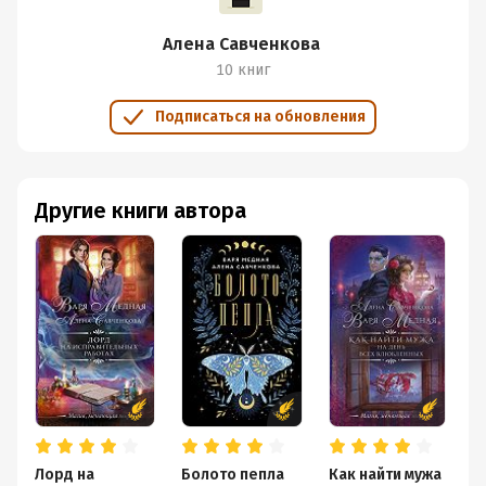
Алена Савченкова
10 книг
Подписаться на обновления
Другие книги автора
Лорд на
Болото пепла
Как найти мужа
Х