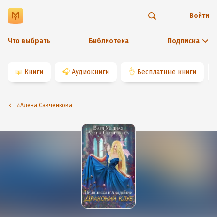
Войти
Что выбрать
Библиотека
Подписка
📖
Книги
🎧
Аудиокниги
👌
Бесплатные книги
⭐️Алена Савченкова