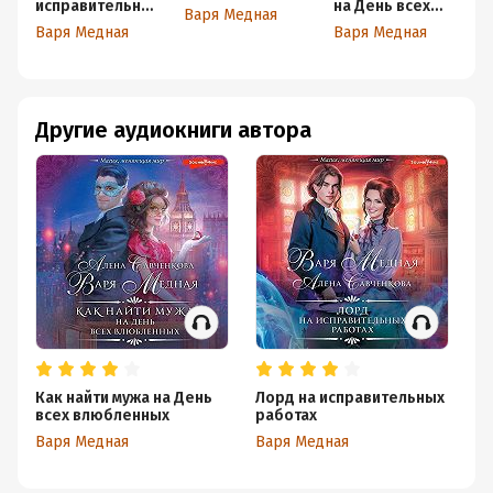
исправительны
на День всех
Т
Варя Медная
х работах
влюбленных
Варя Медная
Варя Медная
В
Другие аудиокниги автора
Как найти мужа на День
Лорд на исправительных
Ха
всех влюбленных
работах
к
Варя Медная
Варя Медная
Ал