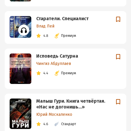
Старатели. Специалист
Влад Лей
4.8
Премиум
Исповедь Сатурна
Чингиз Абдуллаев
4.4
Премиум
Малыш Гури. Книга четвёртая.
«Нас не догонишь…»
Юрий Москаленко
4.6
Стандарт