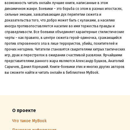
возможность читать онлайн лучшие книги, написанные в этом
динамичном жанре. Боевики – это борьба со злом в разных ипостасях,
сильные эмоции, захватывающие дух перипетии сюжета и
доказательства того, что добро может быть с кулаками, а насилию
иногда противопоставляется насилие во имя торжества правды и
справедливости. Все боевики объединяет характерные стилистические
черты – как правило, в центре сюжета герой-одиночка, сражающийся
против откровенного зла в лице террористов, убийц, похитителей и
прочих негодяев. Читатели становятся свидетелями хитрых тактических
игр, драк и перестрелок в ожидании счастливой развязки. Ярчайшими
представителями данного жара являются Александр Бушков, Анатолий
Сарычев, Данил Корецкий. Книги-боевики этих и многих других авторов
вы сможете найти и читать онлайн в библиотеке MyBook.
О проекте
Что такое MyBook