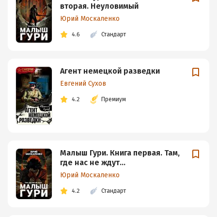
вторая. Неуловимый
Юрий Москаленко
4.6
Стандарт
Агент немецкой разведки
Евгений Сухов
4.2
Премиум
Малыш Гури. Книга первая. Там,
где нас не ждут…
Юрий Москаленко
4.2
Стандарт