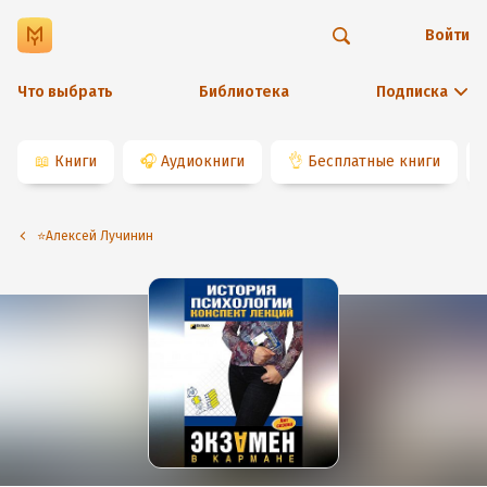
Войти
Что выбрать
Библиотека
Подписка
📖
Книги
🎧
Аудиокниги
👌
Бесплатные книги
⭐️Алексей Лучинин