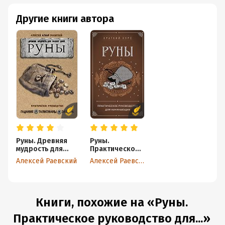
Другие книги автора
Руны. Древняя
Руны.
мудрость для
Практическое
наших дней.
руководство
Алексей Раевский
Алексей Раевский
Практическое
для
руководство
начинающих
Книги, похожие на «Руны.
Практическое руководство для...»