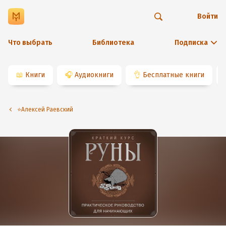
Войти
Что выбрать
Библиотека
Подписка
📖
Книги
🎧
Аудиокниги
👌
Бесплатные книги
⭐️Алексей Раевский