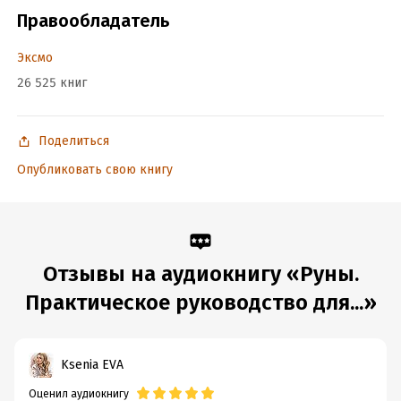
Дата написания:
1 января 2017
Правообладатель
Год издания:
2024
Дата поступления:
15 октября 2024
Эксмо
ISBN (EAN):
9785042034398
26 525 книг
Поделиться
Опубликовать свою книгу
Отзывы на аудиокнигу «Руны.
Практическое руководство для...»
Ksenia EVA
Оценил аудиокнигу