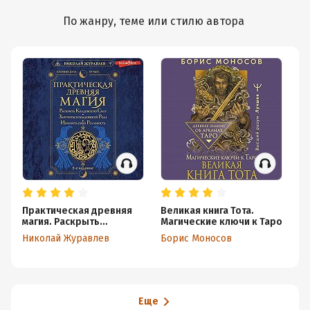
По жанру, теме или стилю автора
Практическая древняя
Великая книга Тота.
Ра
магия. Раскрыть
Магические ключи к Таро
до
колдовскую Силу,
ук
Николай Журавлев
Борис Моносов
Ол
заручиться поддержкой
п
Рода, изменить свою
реальность
Еще