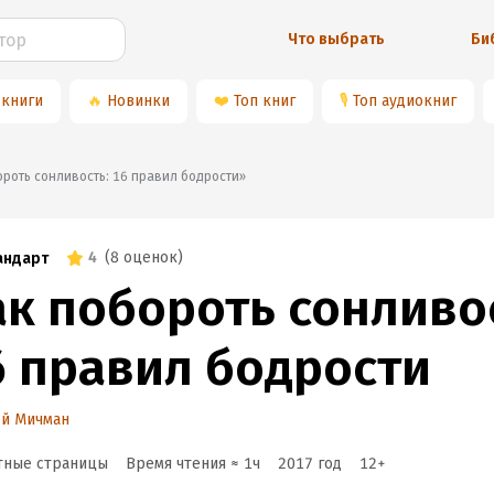
Что выбрать
Би
 книги
🔥
Новинки
❤️
Топ книг
🎙
Топ аудиокниг
обороть сонливость: 16 правил бодрости»
4
(
8 оценок
)
андарт
ак побороть сонливо
6 правил бодрости
ей Мичман
тные страницы
Время чтения ≈
1
ч
2017
год
12
+