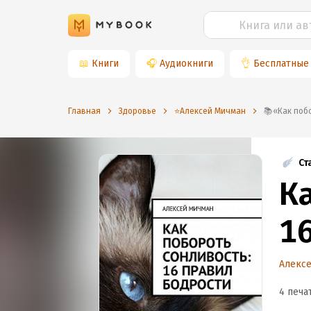
📖
Книги
🎧
Аудиокниги
👌
Бесплатные
Главная
Здоровье
⭐️Алексей Мичман
📚«Как п
Ст
К
1
Алекс
4 печа