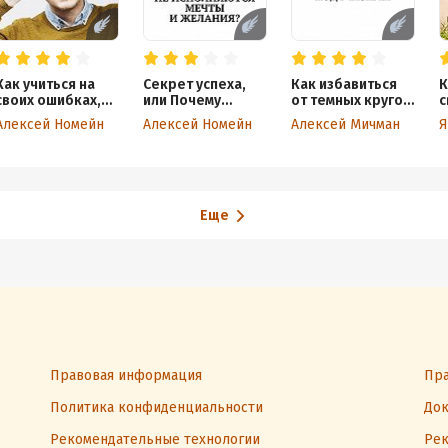
Как учиться на
Секрет успеха,
Как избавиться
К
своих ошибках,
или Почему
от темных кругов
с
чтобы их не
не исполняются
под глазами
Алексей Номейн
Алексей Номейн
Алексей Мичман
Я
повторять. Путь
мечты
к финансовой
и желания?
независимости
Еще
Правовая информация
Пра
Политика конфиденциальности
Док
Рекомендательные технологии
Рек