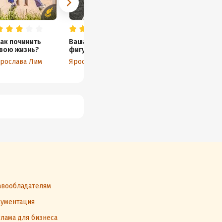
ак починить
Ваша эффектная
Чиним жизнь и
Б
вою жизнь?
фигура и
приводим себя в
п
прекрасная
порядок
рослава Лим
Ярослава Лим
Ярослава Лим
А
внешность
спрятаны… Здесь
вообладателям
ументация
лама для бизнеса