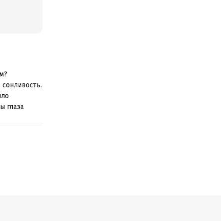
ом?
 сонливость.
ило
ы глаза