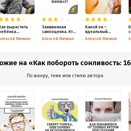
Как вырастить
Заниженная
Какой он –
К
ребёнка
самооценка. Кто
идеальный
с
счастливым
виноват?
родитель?
Алексей Мичман
Алексей Мичман
Алексей Мичман
А
ожие на «Как побороть сонливость: 16 
По жанру, теме или стилю автора