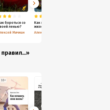
ак бороться со
Как поменять
воей ленью?
жизнь к лучшему
лексей Мичман
Алексей Мичман
правил...»