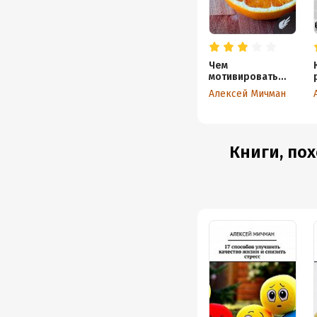
Чем
мотивировать
себя для
Алексей Мичман
похудения?
Книги, пох