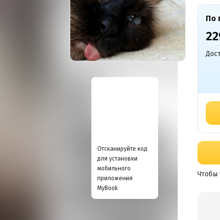
По 
22
Дост
Отсканируйте код
для установки
мобильного
Чтобы 
приложения
MyBook