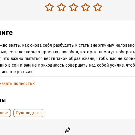
ниге
жно знать, как снова себя разбудить и стать энергичным человек
тью, есть несколько простых способов, которые помогут побороть
, что важно пытаться вести такой образ жизни, чтобы вас не клон
нно в сон и вам не приходилось совершать над собой усилие, чтоб
лись открытыми.
казать полностью
обная информация
ры
:
8199
ISBN (EAN):
9785449014832
дания:
2017
Время на чтение:
1
ч.
овье
Руководства
оступления:
1 апреля 2019