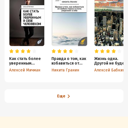
Как стать более
Правда о том, как
Жизнь одна.
уверенным
избавиться от
Другой не будет
в себе
любого страха и
Алексей Мичман
Никита Гранин
Алексей Бабкин
человеком
стать увереннее в
себе
Еще