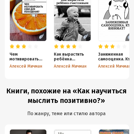
Чем
Как вырастить
Заниженная
мотивировать
ребёнка
самооценка. Кто
себя для
счастливым
виноват?
Алексей Мичман
Алексей Мичман
Алексей Мичман
похудения?
Книги, похожие на «Как научиться
мыслить позитивно?»
По жанру, теме или стилю автора