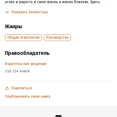
успех и радость в свою жизнь и жизнь близких. Здесь
несколько идей о том, как можно научиться мыслить более
Показать полностью
позитивно и повысить уровень собственной жизненной
энергии. Проверено лично на себе!
Жанры
Подробная информация
Общая психология
Руководства
Объем:
10893
Год издания:
2017
Правообладатель
Дата поступления:
21 декабря 2017
Издательские решения
ISBN (EAN):
9785449011510
Время на чтение:
1
ч.
116 154 книги
Поделиться
Опубликовать свою книгу