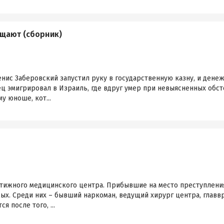
щают (сборник)
енис Заберовский запустил руку в государственную казну, и дене
ец эмигрировал в Израиль, где вдруг умер при невыясненных обс
у юноше, кот...
стижного медицинского центра. Прибывшие на место преступления
х. Среди них – бывший наркоман, ведущий хирург центра, главв
я после того, ...