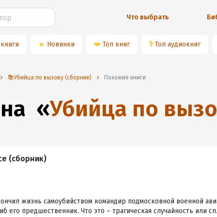
Что выбрать
Би
 книги
🔥
Новинки
❤️
Топ книг
🎙
Топ аудиокниг
📚Убийца по вызову (сборник)
Похожие книги
 на
«
Убийца по вызо
се (сборник)
кончил жизнь самоубийством командир подмосковной военной ави
иб его предшественник. Что это – трагическая случайность или с