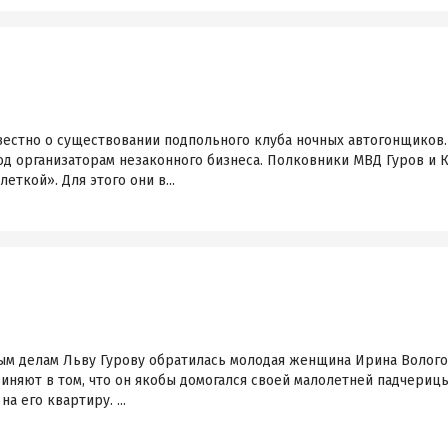
вестно о существовании подпольного клуба ночных автогонщиков
од организаторам незаконного бизнеса. Полковники МВД Гуров и 
ткой». Для этого они в...
ым делам Льву Гурову обратилась молодая женщина Ирина Вологод
иняют в том, что он якобы домогался своей малолетней падчерицы
а его квартиру. ...