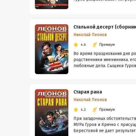
Стальной десерт (сборник
Николай Леонов
4.6
Премиум
Во время празднования дня ро
родственники именинника, его
любовные дела. Сыщики Гуров 
Старая рана
Николай Леонов
4.2
Премиум
При загадочных обстоятельств
МУРа Гуров и Крячко с прису
Берестовой не дает результато