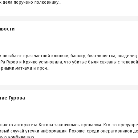
х дела поручено полковнику...
ивости
м погибают врач частной клиники, банкир, биатлонистка, владеле
а Гуров и Крячко установили, что убитые были связаны с тенево
рными матчами и проч...
ие Гурова
ьного авторитета Котова закончилась провалом. Кто-то предупре
ервый случай утечки информации. Похоже, среди оперативников д
ную комбинацию...