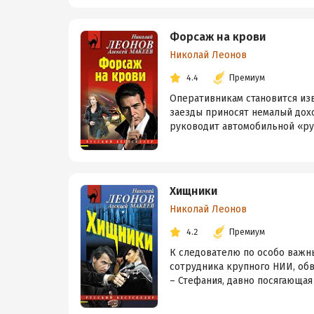
Форсаж на крови
Николай Леонов
4.4
Премиум
Оперативникам становится из
заезды приносят немалый дох
руководит автомобильной «руле
Хищники
Николай Леонов
4.2
Премиум
К следователю по особо важн
сотрудника крупного НИИ, обв
– Стефания, давно посягающая н