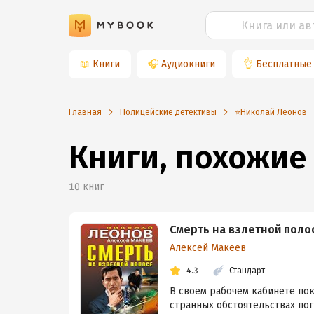
📖
Книги
🎧
Аудиокниги
👌
Бесплатные
Главная
Полицейские детективы
⭐️Николай Леонов
Книги, похожие
10
книг
Смерть на взлетной поло
Алексей Макеев
4.3
Стандарт
В своем рабочем кабинете по
странных обстоятельствах пог