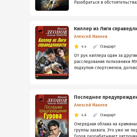
Разобраться в обстоятельства
Киллер из Лиги справедл
Алексей Макеев
4.4
Стандарт
От рук киллера один за други
расследования полковники МУР
подкупом спортсменов, догово
Последнее предупрежден
Алексей Макеев
4.6
Стандарт
Очередная облава на криминал
группы захвата. Это уже не п
Гуров разрабатывает хитроум