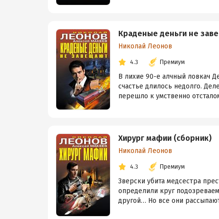
Краденые деньги не заве
Николай Леонов
4.3
Премиум
В лихие 90-е алчный ловкач Д
счастье длилось недолго. Дел
перешло к умственно отсталом
Хирург мафии (сборник)
Николай Леонов
4.3
Премиум
Зверски убита медсестра пре
определили круг подозреваемы
другой… Но все они рассыпаютс