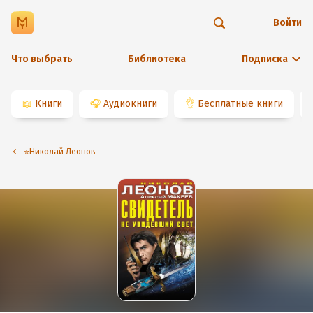
Войти
Что выбрать
Библиотека
Подписка
📖
Книги
🎧
Аудиокниги
👌
Бесплатные книги
⭐️Николай Леонов