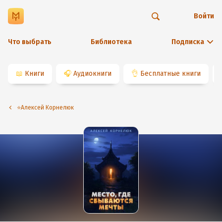
Войти
Что выбрать
Библиотека
Подписка
📖
Книги
🎧
Аудиокниги
👌
Бесплатные книги
⭐️Алексей Корнелюк