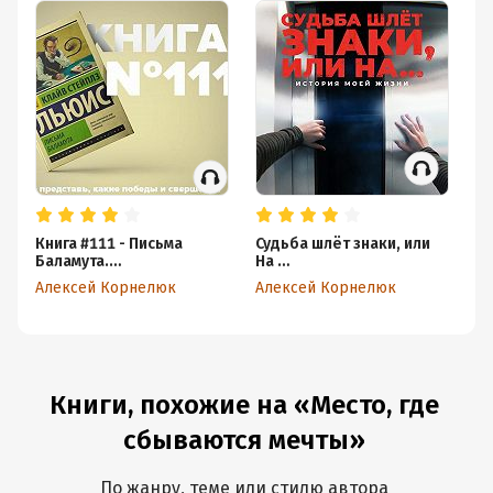
Книга #111 - Письма
Судьба шлёт знаки, или
В 
Баламута.
На …
по
Художественное
Кн
Алексей Корнелюк
Алексей Корнелюк
Ал
произведение. Клайв
на
Стейплз Льюис
Книги, похожие на «Место, где
сбываются мечты»
По жанру, теме или стилю автора