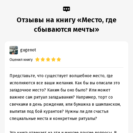
Объем:
133544
Год издания:
2025
Дата поступления:
Отзывы на книгу «Место, где
24 января 2025
Время на чтение:
2
ч.
сбываются мечты»
gugenot
Оценил книгу
Представьте, что существует волшебное место, где
исполняются все ваши желания. Как бы вы описали это
загадочное место? Каким бы оно было? Или может
важнее сам ритуал загадывания? Например, торт со
свечками в день рождения, или бумажка в шампанском,
выпитая под бой курантов? Нужны ли для счастья
специальные места и конкретные ритуалы?
Эта книга отвечает на эти и многие другие вопросы. В