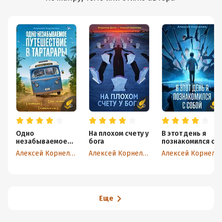
Одно
На плохом счету у
В этот день я
незабываемое
бога
познакомился с
путешествие в
собой. Книга о
Алексей Корнелюк
Алексей Корнелюк
Алексей Корнелюк
Тартарары
том, как сын
научил отца
жизни
Еще