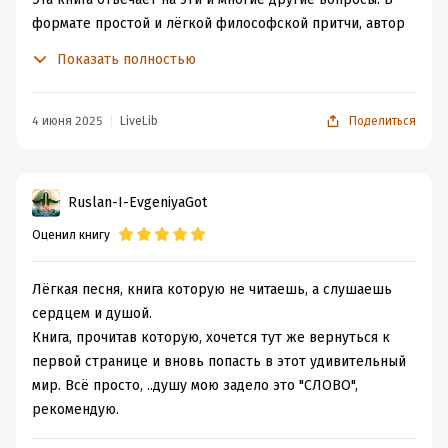
формате простой и лёгкой философской притчи, автор
показывает, где на самом деле скрывается истинное
Показать полностью
счастье.
Затерянный в одной восточной стране
4 июня 2025
LiveLib
Поделиться
непримечательный буддистский храм. Если сюда и
попадают туристы, то только ради пары фотографий.
Однако никто из них не знает, что в этом храме можно
Ruslan-I-EvgeniyaGot
найти настоящее чудо, ведь здесь исполняются мечты!
Оценил книгу
Десятилетний мальчуган Монк и его опекун – старый
монах, именуемый мальчиком «дедушка Бо» –
единственные жители храма. Их жизненные, простые,
Лёгкая песня, книга которую не читаешь, а слушаешь
житейские, но в тоже время невероятно глубокие и
сердцем и душой.
философские диалоги приоткрывают перед читателем
Книга, прочитав которую, хочется тут же вернуться к
завесу тайны о том, где на самом деле скрывается
первой странице и вновь попасть в этот удивительный
счастье и сбываются мечты.
мир. Всё просто, ..душу мою задело это "СЛОВО",
рекомендую.
Интересно, что в книге не только мудрый старец