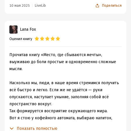
поучает ребенка, но и ребенок даёт пищу для
10 мая 2025
LiveLib
Поделиться
размышлений взрослому монаху. В беседах двух
героев автор простым языком раскрывает сложные
темы: законы кармы и чистой совести, важность
Lana Fox
благодарности и любви к каждому живому существу,
смысл медитации и безоценочных суждений.
Оценил книгу
Помимо лёгкого языка и глубокого смысла, мне ещё
Прочитав книгу «Место, где сбываются мечты»,
понравилось то, как автор наполняет мир книги
выуживаю до боли простые и одновременно сложные
звуками, запахами и невероятным ощущением тепла и
мысли.
уюта. Животные, растения, еда, погода – всё это
пропитывает книгу душевной атмосферой и живыми
Насколько мы, люди, в наше время стремимся получить
эмоциями.
всё быстро и легко. Если же не удаётся — руки
опускаются, наступает уныние, заполняя собой всё
Повесть для всех, кто ждёт идеальных условий для
пространство вокруг.
воплощениях своих «мечт» и для тех, кто ожидает
Так формируется восприятие окружающего мира.
счастливого стечения обстоятельств чтобы начать жить
Вот я стою у кофейного автомата, выбираю напиток,
жизнь своей мечты. Книга раскроет, где и как найти
погрузившись в размышления... И ставишь перед собой
все свои мечты и обрести счастье.
Показать полностью