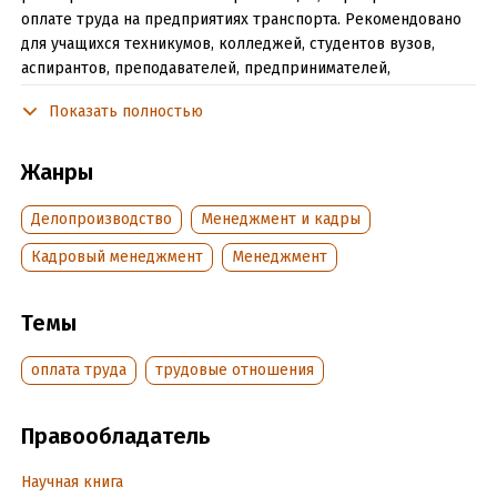
оплате труда на предприятиях транспорта. Рекомендовано
для учащихся техникумов, колледжей, студентов вузов,
аспирантов, преподавателей, предпринимателей,
работников кадровых служб организаций и для всех тех,
Показать полностью
кого интересует данная тема.
Жанры
Подробная информация
Делопроизводство
Менеджмент и кадры
Дата написания:
1 января 2009
Объем:
402832
Кадровый менеджмент
Менеджмент
Год издания:
2009
Время на чтение:
6
ч.
Темы
оплата труда
трудовые отношения
Правообладатель
Научная книга