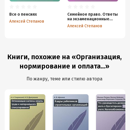
Все о пенсиях
Семейное право. Ответы
Ор
на экзаменационные
но
Алексей Степанов
билеты
тр
Алексей Степанов
Ал
тр
Книги, похожие на «Организация,
нормирование и оплата...»
По жанру, теме или стилю автора