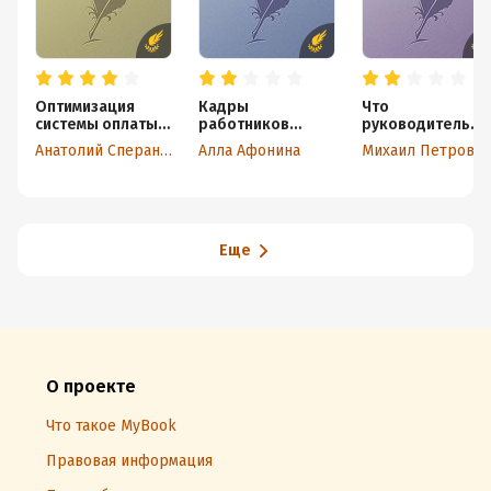
Оптимизация
Кадры
Что
системы оплаты
работников
руководитель
труда и
строительных
должен знать о
Анатолий Сперанский
Алла Афонина
Михаил Петров
материального
организаций
бухгалтерском
стимулирования
учете.
Налогообложен
е и трудовое
законодательст
о
Еще
О проекте
Что такое MyBook
Правовая информация