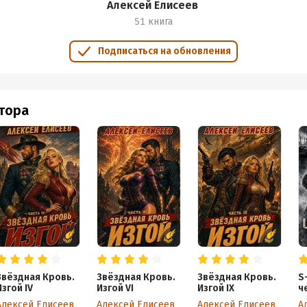
Алексей Елисеев
51 книга
Подписаться на обновления
втора
Звёздная Кровь.
Звёздная Кровь.
Звёздная Кровь.
S
Изгой IV
Изгой VI
Изгой IX
ч
Алексей Елисеев
Алексей Елисеев
Алексей Елисеев
А