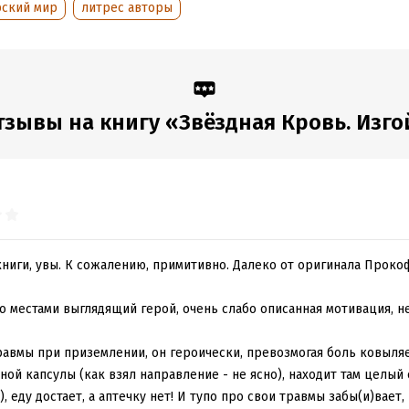
рский мир
литрес авторы
тзывы на книгу «Звёздная Кровь. Изго
ниги, увы. К сожалению, примитивно. Далеко от оригинала Проко
о местами выглядящий герой, очень слабо описанная мотивация, не
равмы при приземлении, он героически, превозмогая боль ковыля
ной капсулы (как взял направление - не ясно), находит там целый
 еду достает, а аптечку нет! И тупо про свои травмы забы(и)вает,