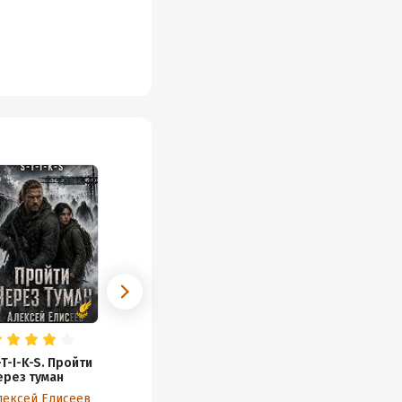
-T-I-K-S. Пройти
ерез туман
лексей Елисеев