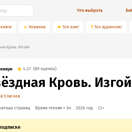
Что выбрать
Би
 книги
🔥
Новинки
❤️
Топ книг
🎙
Топ аудиокниг
здная Кровь. Изгой»
4.27
(
89 оценок
)
емиум
вёздная Кровь. Изгой
й Елисеев
чатных страниц
Время чтения ≈
6
ч
2026
год
12
+
подписке