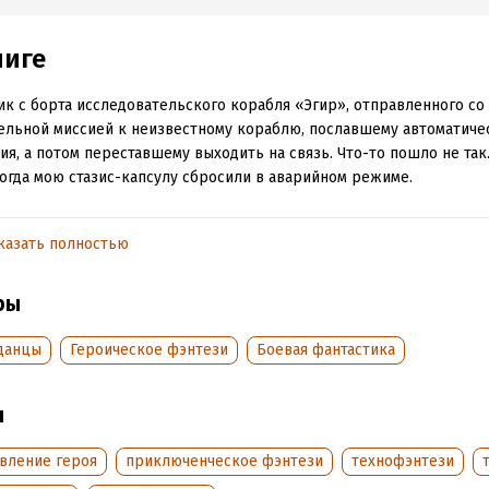
ниге
ик с борта исследовательского корабля «Эгир», отправленного со
ельной миссией к неизвестному кораблю, пославшему автоматиче
ия, а потом переставшему выходить на связь. Что-то пошло не так
когда мою стазис-капсулу сбросили в аварийном режиме.
оказался на... в... Короче, это не Земля и даже не другая планета. Ч
! С этим мне ещё предстоит разобраться, после того как разберу
казать полностью
, местными загадками и жителями... Мы ещё посмотрим, кому тут 
ь.
ры
данцы
Героическое фэнтези
Боевая фантастика
обная информация
аписания:
7 апреля 2024
Время на чтение:
6
ч.
ы
:
424541
дания:
2026
овление героя
приключенческое фэнтези
технофэнтези
оступления:
2 июля 2026