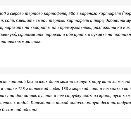
00 г сырого тёртого картофеля, 500 г варёного картофеля (пюре
ч. л. соли. Смешать сырой тёртый картофель и пюре, добавить м
т, нарезать на квадраты или прямоугольники, разложить на них 
квенную), сформовать пирожки и обжарить в духовке на противн
астительным маслом.
осле которой без всяких диет можно скинуть пару кило за месяц!
в чашке 125 г питьевой соды, 150 г морской соли и несколько ка
шку на дно ванны, пустив в неё струйку воды из крана, пусть с
ется с водой. Полежите в такой водичке минут десять, подума
бегом под одеяло!