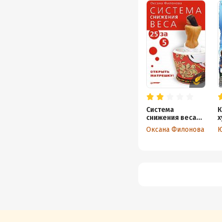
Система
К
снижения веса
х
«25 за 5».
к
Оксана Филонова
Ю
Открыть
матрешку