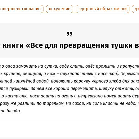
тура.
совершенствование
похудение
здоровый образ жизни
д
обная информация
аписания:
1 января 2011
ISBN (EAN):
9785227030412
:
355690
Время на чтение:
5
ч.
 книги «Все для превращения тушки 
дания:
2020
ло овса замочить на сутки, воду слить, овёс промыть и пропуст
 крупная, овощная, а нож – двухлопастный с насечкой). Перемо
ённой кипячёной водой, положить корочку чёрного хлеба для за
вятся пузырьки. Затем все хорошо перемешать, шелуху отжать,
 в кастрюлю, поставить на огонь и непрерывно помешивать де
разу же разлить по тарелкам. Ни сахар, ни соль класть не надо. 
ое блюдо.