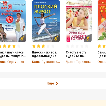
ак я научилась
Плоский живот.
Счастье есть!
Семи
удеть. Минус 25
Идеальная диета
Худейте на
цвет
г на всю жизнь!
и система
здоровье!
лия Сергиенко
Юлия Лужковская
Дарья Тарикова
Ольг
упражнений
Еще