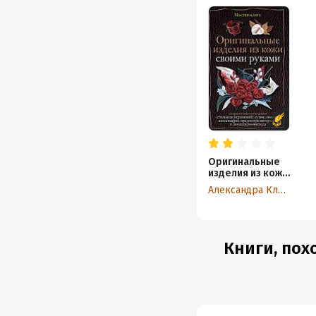
Оригинальные
изделия из кожи
своими руками.
Александра Клюшина
Секреты
изготовления
Книги, пох