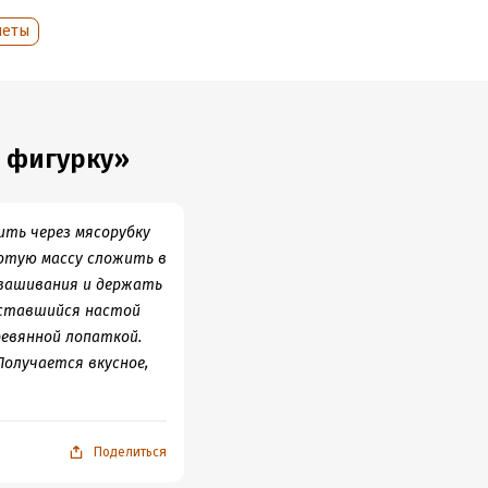
иеты
в фигурку»
ить через мясорубку
лотую массу сложить в
квашивания и держать
 оставшийся настой
ревянной лопаткой.
Получается вкусное,
Поделиться