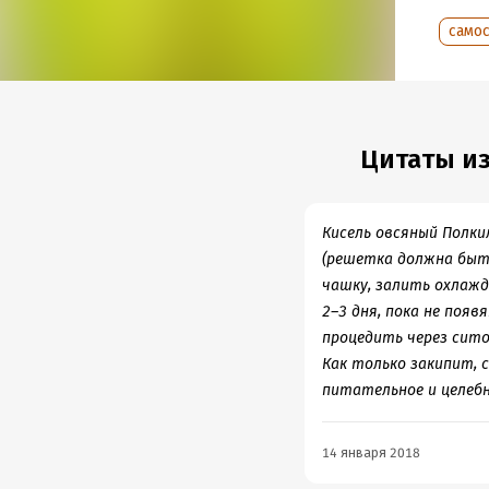
литера
само
Подр
Дата н
Объем
Цитаты из
Год из
Кисель овсяный Полки
(решетка должна быть
чашку, залить охлажд
2–3 дня, пока не поя
процедить через сито
Как только закипит, с
питательное и целебн
14 января 2018