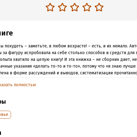
ниге
ы похудеть – заметьте, в любом возрасте! – есть, и их немало. Авт
 за фигуру испробовала на себе столько способов и средств для 
 опыта хватило на целую книгу! И эта книжка – не сборник диет, не
ачные указания «делать то-то и то-то», потому что «я знаю лучше 
лена в форме рассуждений и выводов, систематизации прочитанно
того, основана наличном опыте и опыте родных и друзей. Автор 
казать полностью
к, как и ты, она так же ошибалась, срывалась, оступалась, снова п
ем вставала и шла снова… И у нее получилось.
ры
 она и поделится с тобой своим уникальным опытом превращения
менной тушки в точеную фигурку. Ты узнаешь, как правильно мы
овье
ся, какие упражнения наиболее эффективны, получишь таблицы 
тов и много другое. Всё, что поможет тебе на пути к стройности. 
написана легко, с юмором и читается на одном дыхании, как худож
ы