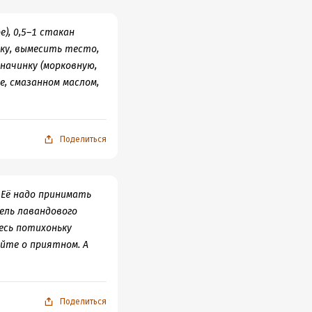
), 0,5–1 стакан
уку, вымесить тесто,
начинку (морковную,
е, смазанном маслом,
Поделиться
 Её надо принимать
пель лавандового
месь потихоньку
йте о приятном. А
Поделиться