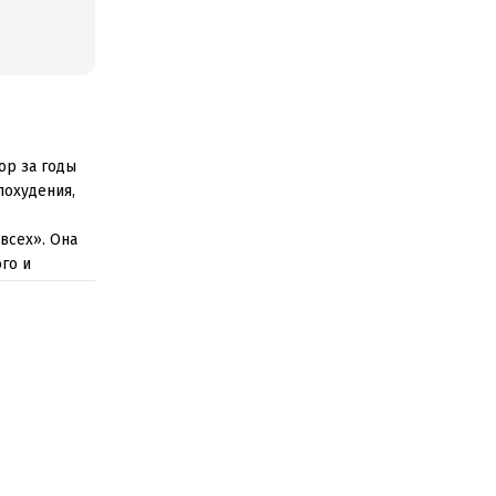
ор за годы
похудения,
всех». Она
го и
такой же
оправлялась,
слить,
калорийности
При этом
ественная