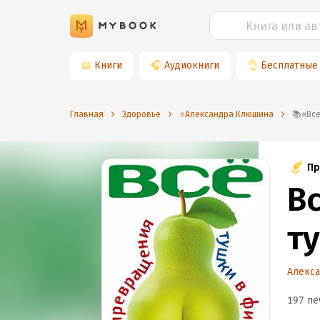
📖
Книги
🎧
Аудиокниги
👌
Бесплатные
Главная
Здоровье
⭐️Александра Клюшина
📚«
Пр
В
т
Алекс
197 пе