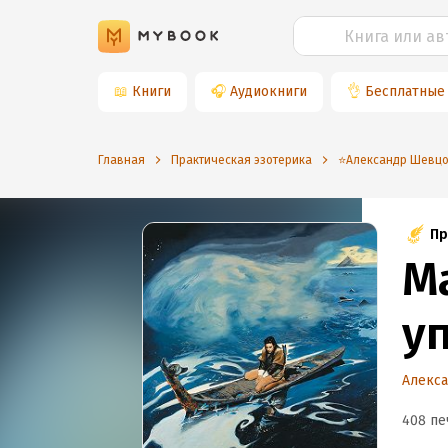
📖
Книги
🎧
Аудиокниги
👌
Бесплатные
Главная
Практическая эзотерика
⭐️Александр Шевц
Пр
Ма
у
Алекс
408 пе