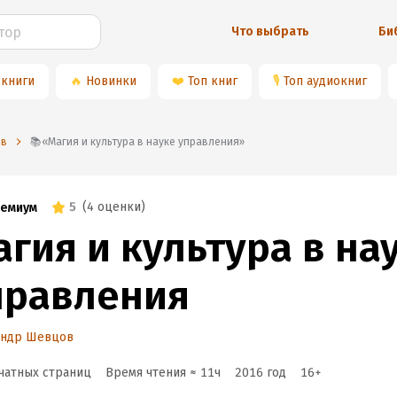
Что выбрать
Би
 книги
🔥
Новинки
❤️
Топ книг
🎙
Топ аудиокниг
ов
📚«Магия и культура в науке управления»
5
(
4 оценки
)
емиум
гия и культура в на
правления
андр Шевцов
чатных страниц
Время чтения ≈
11
ч
2016
год
16
+