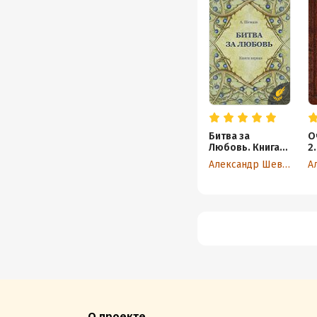
Битва за
О
Любовь. Книга
2
первая
Александр Шевцов
О проекте