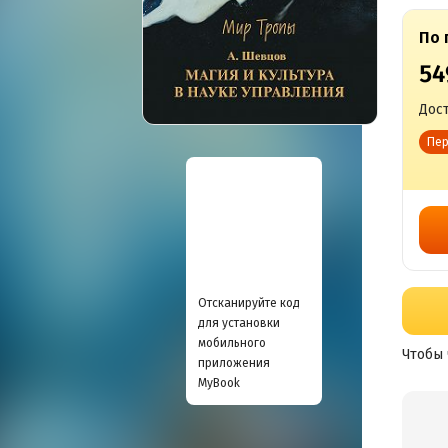
По 
54
Дост
Пер
Отсканируйте код
для установки
мобильного
Чтобы 
приложения
MyBook