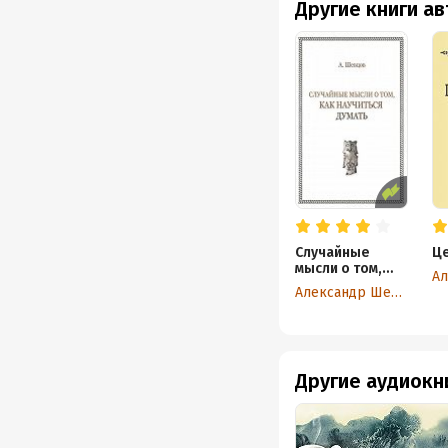
Другие книги а
Случайные
Ц
мысли о том,
как научиться
Александр Шевцов
думать
Другие аудиокн