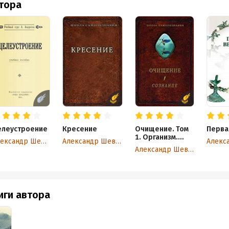
втора
елеустроение
Кресение
Очищение. Том
Перва
1. Организм.
Александр Шевцов
Александр Шевцов
Психика. Тело.
Александр Шевцов
Сознание
иги автора