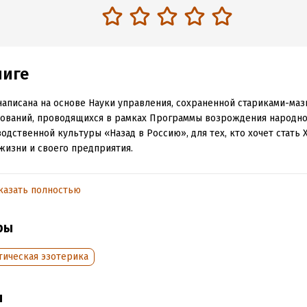
ниге
написана на основе Науки управления, сохраненной стариками-маз
ований, проводящихся в рамках Программы возрождения народн
одственной культуры «Назад в Россию», для тех, кто хочет стать 
жизни и своего предприятия.
ля ожидает множество открытий, прячущихся за очевидностями 
м обычным делом, как предпринимательство.
казать полностью
ры
обная информация
аписания:
1 января 2010
ISBN (EAN):
9785902599197
тическая эзотерика
:
734458
Время на чтение:
11
ч.
дания:
2016
ы
оступления:
1 декабря 2018