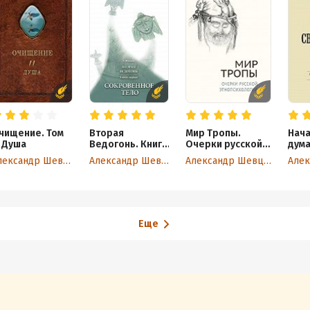
чищение. Том
Вторая
Мир Тропы.
Нача
. Душа
Ведогонь. Книга
Очерки русской
дума
первая.
этнопсихологии
Осно
Александр Шевцов
Александр Шевцов
Александр Шевцов
Сокровенное
разу
тело
Своя
Еще