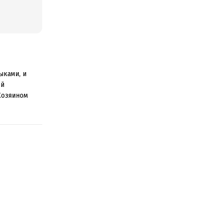
ыками, и
ой
Хозяином
нашей жизни