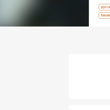
русск
бизн