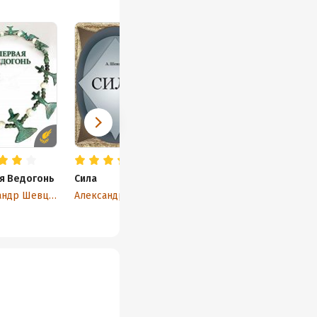
я Ведогонь
Сила
Александр Шевцов
Александр Шевцов