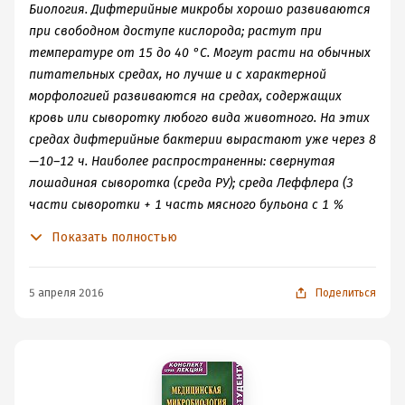
Биология. Дифтерийные микробы хорошо развиваются
при свободном доступе кислорода; растут при
температуре от 15 до 40 °C. Могут расти на обычных
питательных средах, но лучше и с характерной
морфологией развиваются на средах, содержащих
кровь или сыворотку любого вида животного. На этих
средах дифтерийные бактерии вырастают уже через 8
—10–12 ч. Наиболее распространенны: свернутая
лошадиная сыворотка (среда РУ); среда Леффлера (3
части сыворотки + 1 часть мясного бульона с 1 %
виноградного сахара, 1 % пептон); теллуритовые
Показать полностью
среды. Очень характерен общий вид роста
дифтерийных микробов в пробирках на скошенных
свернутых сывороточных средах: колонии не
5 апреля 2016
Поделиться
сливаются вместе, вся культура представляется
усеянной зернышками, напоминая шагреневую кожу.
Колонии круглые, гладкие или слегка зернистые,
непрозрачные с полупрозрачной периферией, края
ровные, но впоследствии становятся извилистыми