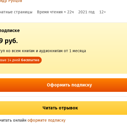
андр Рубцов
чатные страницы
Время чтения ≈
22
ч
2021
год
12
+
подписке
9 руб.
уп ко всем книгам и аудиокнигам от 1 месяца
вые 14 дней
бесплатно
Оформить подписку
Читать отрывок
читать онлайн
оформите подписку