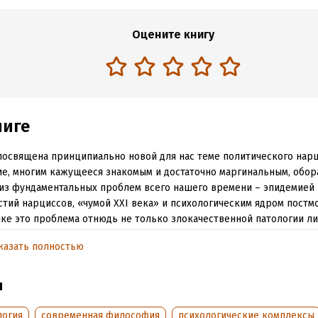
Оцените книгу
ниге
посвящена принципиально новой для нас теме политического нарц
е, многим кажущееся знакомым и достаточно маргинальным, обор
из фундаментальных проблем всего нашего времени – эпидемией
стий нарциссов, «чумой XXI века» и психологическим ядром постм
ке это проблема отнюдь не только злокачественной патологии ли
ые расстройства фиксации на грандиозности и всемогущественно
казать полностью
ческого целого. Нарциссизм компенсирует бытовые комплексы, н
ает от решения реальных проблем. То, что в людях мы восприни
бавную и в целом безобидную черту характера, в психоистории чр
ы
бными трагедиями. Нарциссическое самолюбование целых стран
ождается развалом базовых систем жизнеобеспечения: экономики
логия
современная философия
психологические комплексы