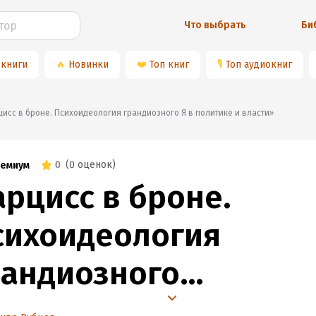
Что выбрать
Би
 книги
🔥
Новинки
❤️
Топ книг
🎙
Топ аудиокниг
арцисс в броне. Психоидеология грандиозного Я в политике и власти»
0
(
0 оценок
)
емиум
арцисс в броне.
сихоидеология
рандиозного
в политике и власти