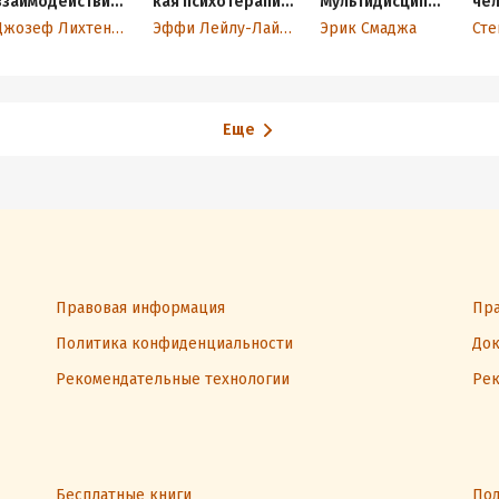
взаимодействие:
кая психотерапия
Мультидисципли
чел
Теоретические и
подростков,
нарный подход
су
Джозеф Лихтенберг
Эффи Лейлу-Лайнос
Эрик Смаджа
практические
страдающих
мыс
аспекты
тяжелыми
сем
концепции
расстройствами
пар
мотивационных
по
систем
Еще
Правовая информация
Пра
Политика конфиденциальности
Док
Рекомендательные технологии
Рек
Бесплатные книги
Под