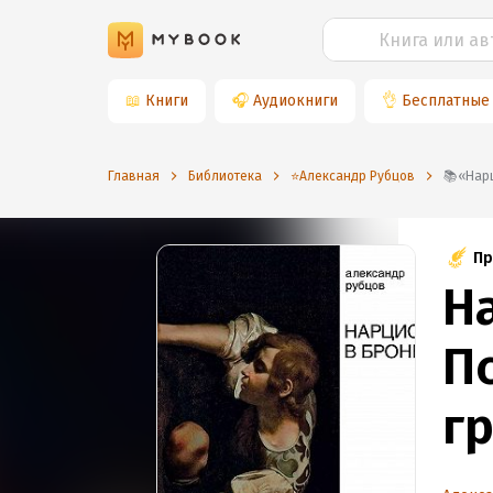
📖
Книги
🎧
Аудиокниги
👌
Бесплатные
Главная
Библиотека
⭐️Александр Рубцов
📚«Н
Пр
Н
П
г
Я 