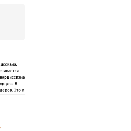
иссизма.
ачивается
 нарциссизма
одерна. В
деров. Это и
сти
о при этом
маем лишь
евато
,