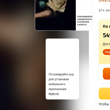
Алекс
874 пе
По 
54
Дост
Пер
Отсканируйте код
для установки
мобильного
приложения
MyBook
Чтобы 