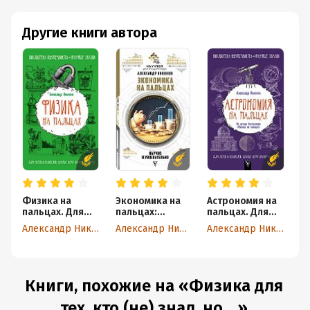
Другие книги автора
Физика на
Экономика на
Астрономия на
В
пальцах. Для
пальцах:
пальцах. Для
s
детей и
научно и
детей и
Г
Александр Никонов
Александр Никонов
Александр Никонов
родителей,
увлекательно
родителей,
т
которые хотят
которые хотят
б
объяснять
объяснять
детям
детям
Книги, похожие на «Физика для
тех, кто (не) знал, но ...»