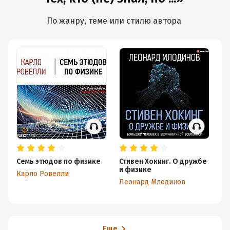
По жанру, теме или стилю автора
Семь этюдов по физике
Стивен Хокинг. О дружбе
Ге
и физике
т
Карло Ровелли
к
Леонард Млодинов
Ан
Еще