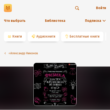
Войти
Что выбрать
Библиотека
Подписка
📖
Книги
🎧
Аудиокниги
👌
Бесплатные книги
⭐️Александр Никонов