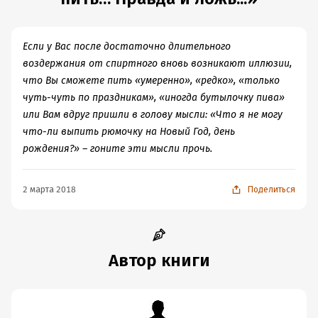
Год издания:
2026
Дата поступления:
27 февраля 2026
Если у Вас после достаточно длительного
ISBN (EAN):
9785447486266
воздержания от спиртного вновь возникают иллюзии,
Время на чтение:
3
ч.
что Вы сможете пить «умеренно», «редко», «только
чуть-чуть по праздникам», «иногда бутылочку пива»
или Вам вдруг пришли в голову мысли: «Что я не могу
что-ли выпить рюмочку на Новый Год, день
рождения?» – гоните эти мысли прочь.
2 марта 2018
Поделиться
Автор книги