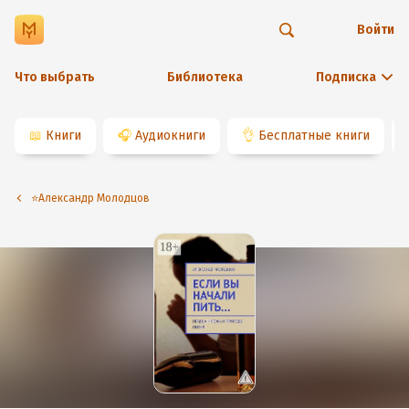
Войти
Что выбрать
Библиотека
Подписка
📖
Книги
🎧
Аудиокниги
👌
Бесплатные книги
⭐️Александр Молодцов