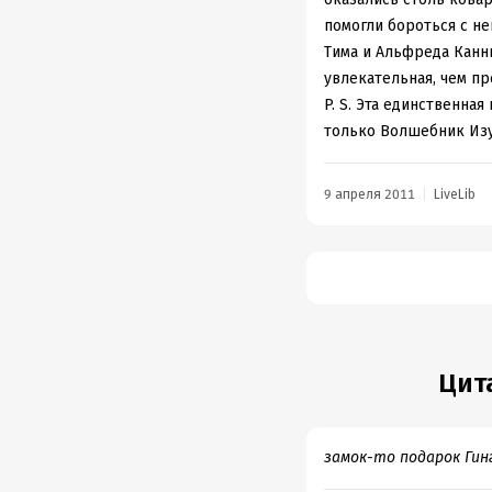
литературы военных л
помогли бороться с н
мнению взрослого) от
Тима и Альфреда Канн
фундаментальной пози
увлекательная, чем п
жизни, свободе и окру
P. S. Эта единственная
с дочерью бесед по мо
только Волшебник Изу
детском саду. Ее так
(примечание - это нар
9 апреля 2011
LiveLib
что дети "несут" в де
Но цикл закончился. М
прочту я... А пока я 
на протяжении 6 меся
Цит
замок-то подарок Ги