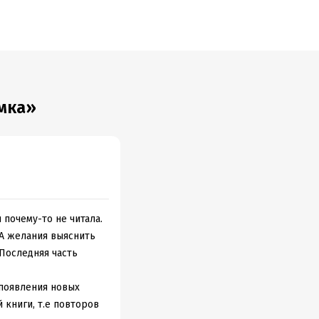
мка»
 почему-то не читала.
 А желания выяснить
 Последняя часть
 появления новых
книги, т.е повторов