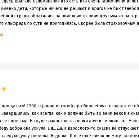
 Здесь краткие напоминания кто есть кто очень гармонично впле
 именно дети, которые ничего не решают и врагов не бьют (небо
шебной страны обратились за помощью к своим друзьям из-за гор, 
о Альфреда по сути не пригодилась. Скорее была страховочным в
мощных, наивных волшебных существ, жители Волшебной страны ст
ью
дыдущих книгах значительная часть сюжета была повторением про
блемы, поиска решения и скорый финал, то здесь движухи значит
я практически нет - сразу повествование окунает с головой в оп
 пояснения кто такие вообще эти арзаки и менвиты. Провисания с
се чтения не заскучал, а местами и хохотал. Последний раз при чте
али про Урфина Джуса и его деревянных солдат.
часть завершающая, знаменательного прощания с героями не получи
то больше путешествий не будет. Когда было прощание с Элли, был
о прощаться! 1200 страниц историй про Волшебную страну и ее об
Завершились, как всегда, как и должно быть во веки веков в ск
 нет преград. На душе радостно, глазенки дочки смежил сон. Упо
еду добра она уснула, а я... Да, а взрослого-то сказка не отпускает
 следующую у ребенка. Надо же. Я все еще никак не могу поверит