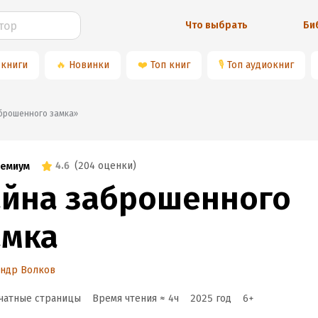
Что выбрать
Би
 книги
🔥
Новинки
❤️
Топ книг
🎙
Топ аудиокниг
заброшенного замка»
4.6
(
204 оценки
)
емиум
айна заброшенного
амка
андр Волков
чатные страницы
Время чтения ≈
4
ч
2025
год
6
+