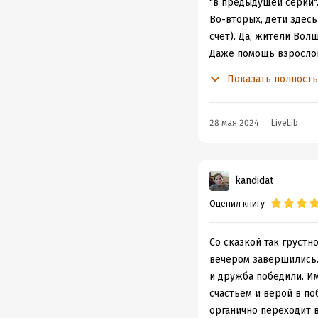
"в предыдущей серии".
Во-вторых, дети здесь
счет). Да, жители Вол
Даже помощь взрослог
значит, что из беспо
Показать полност
изобретательнее.
В-третьих, если в пре
быстрое описание про
28 мая 2024
LiveLib
Раскачки повествовани
космического корабля,
сын (как и я) в процес
kandidat
веселились, когда чит
Оценил книгу
Но, учитывая что эта 
Нет и намека на то, ч
Со сказкой так грустн
вечером завершились. 
и дружба победили. Им
счастьем и верой в поб
органично переходит в