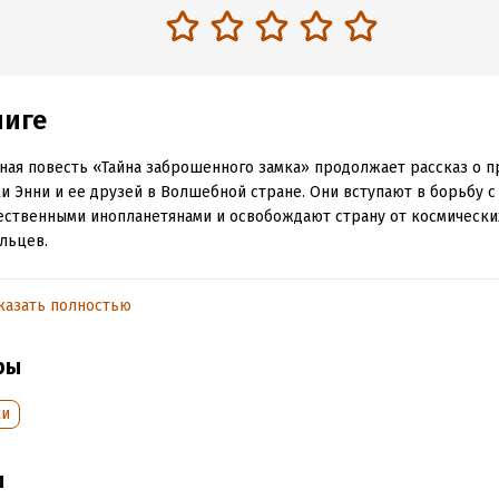
ниге
ная повесть «Тайна заброшенного замка» продолжает рассказ о 
и Энни и ее друзей в Волшебной стране. Они вступают в борьбу с
ственными инопланетянами и освобождают страну от космически
льцев.
казать полностью
обная информация
аписания:
1 января 1975
ISBN (EAN):
1
ры
:
224637
Время на чтение:
4
ч.
дания:
2025
ки
оступления:
26 февраля 2020
ы