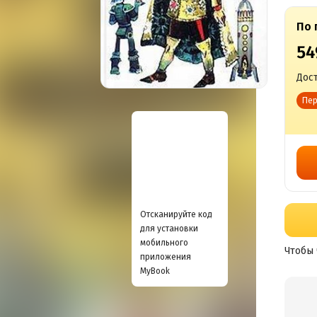
По 
54
Дост
Пер
Отсканируйте код
для установки
мобильного
Чтобы 
приложения
MyBook