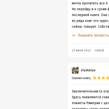
мечта прочитать все 6
Но перейду и к сухим 
последней книге. Она
из ряда книг это чуде
сейчас говорят. Собст
(для статистики - Маш
Показать полност
которые пока, что есте
т.п. Но мои опасения 
сколько же вопросов 
23 июля 2012
LiveLib
ее возраста. Так что т
и понятие, как это был
самостоятельно одолет
ulyatanya
от ребенка, потому сл
Оценил книгу
самостоятельного чтен
Идеи, которые книга 
развиваются самым ес
Заключительная (к огр
Рабство, порабощение 
Здесь появляются сов
единение сил природы 
планеты Рамерия с це
ребенка и к чтению хо
оказались столь ковар