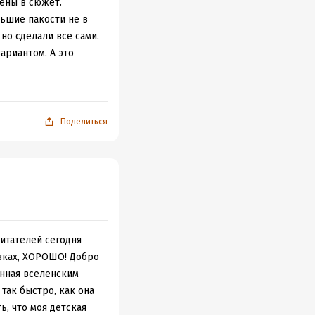
тены в сюжет.
льшие пакости не в
но сделали все сами.
ариантом. А это
али сильнее и
йденного, а потом
ельно больше.
Поделиться
исание устройства
южета не увидела,
нии этого цикла так
лось. Чик-пок и все.
о трогательнее.
итателей сегодня
азках, ХОРОШО! Добро
енная вселенским
 так быстро, как она
ь, что моя детская