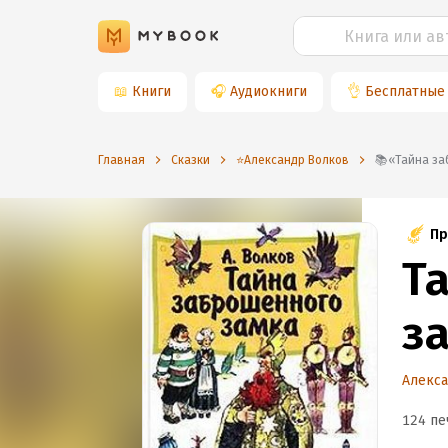
📖
Книги
🎧
Аудиокниги
👌
Бесплатные
Главная
Сказки
⭐️Александр Волков
📚«Тайна 
Пр
Т
з
Алекс
124 пе