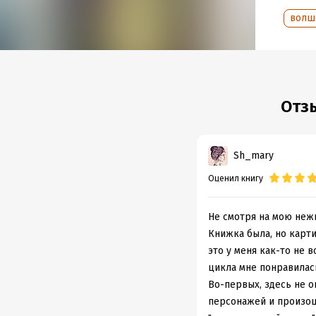
волш
Отз
Sh_mary
Оценил книгу
Не смотря на мою нежн
Книжка была, но карт
это у меня как-то не 
цикла мне понравилас
Во-первых, здесь не о
персонажей и произош