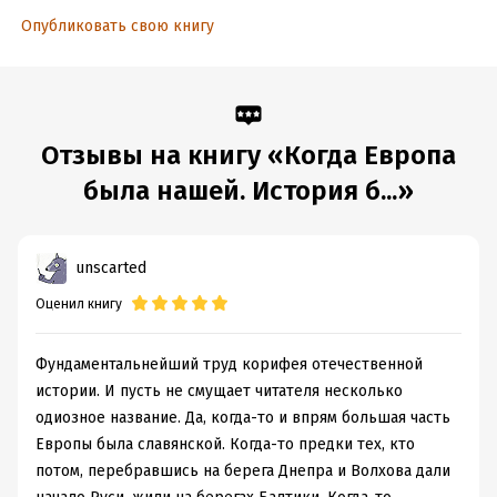
отсутствие «единства и жизненной силы, внутреннее
Опубликовать свою книгу
разложение, связанное с заимствованием германских
обычаев и нравов». Оплакивая трагическую судьбу
полабских славян, Гильфердинг пытается просветить и
предостеречь все остальные славянские народы от
нарастающей германской угрозы.
Отзывы на книгу «Когда Европа
была нашей. История б...»
Подробная информация
Объем:
630211
unscarted
Год издания:
2020
ISBN (EAN):
Оценил книгу
9785699451357
Время на чтение:
9
ч.
Фундаментальнейший труд корифея отечественной
истории. И пусть не смущает читателя несколько
одиозное название. Да, когда-то и впрям большая часть
Европы была славянской. Когда-то предки тех, кто
потом, перебравшись на берега Днепра и Волхова дали