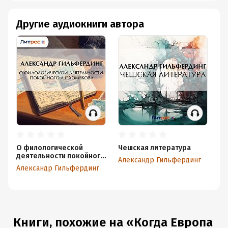
Другие аудиокниги автора
О филологической
Чешская литература
Ко
деятельности покойного
на
Александр Гильфердинг
А.С.Хомякова
ба
Александр Гильфердинг
Ал
Книги, похожие на «Когда Европа