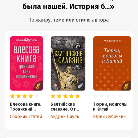
была нашей. История б...»
По жанру, теме или стилю автора
Влесова книга.
Балтийские
Тюрки, монголы
Троянский
славяне. От
и Китай
конь
Рерика до
Сборник статей
Андрей Пауль
Юрий Лубочкин
норманнизма
Старигарда