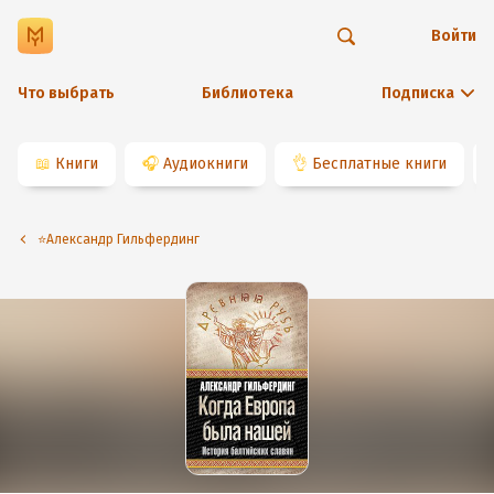
Войти
Что выбрать
Библиотека
Подписка
📖
Книги
🎧
Аудиокниги
👌
Бесплатные книги
⭐️Александр Гильфердинг