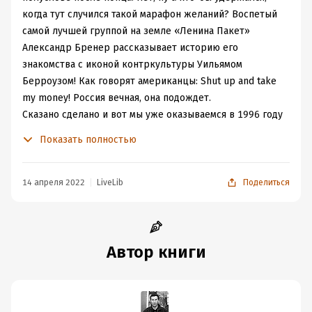
когда тут случился такой марафон желаний? Воспетый
самой лучшей группой на земле «Ленина Пакет»
Александр Бренер рассказывает историю его
знакомства с иконой контркультуры Уильямом
Берроузом! Как говорят американцы: Shut up and take
my money! Россия вечная, она подождет.
Сказано сделано и вот мы уже оказываемся в 1996 году
на просторах американский хайвэев, на одном из
Показать полностью
которых Александр Бренер в компании словенских
художников путешествует по стране. Словенские
художники скоро исчезнут из этой истории, а Бренер
14 апреля 2022
LiveLib
Поделиться
возьмёт билет до Лоуренса в надежде увидеть своего
кумира Уильяма Берроуза. Так начнётся это
фриковатое путешествие, из которого, как и из любого
хорошего путешествия никто не вернётся прежним.
Автор книги
Прибыв в, Лоуренс дабы сойти за своего решает
прикинуться битником, получается, что греха таить, с
переменным успехом. То Генри прикинется, неважно