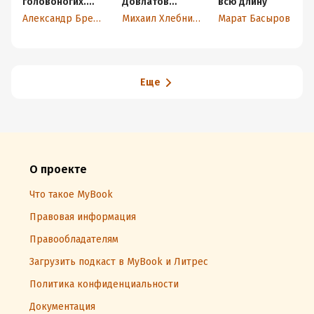
головоногих.
Довлатов
всю длину
Мессианские
(подробно и
Александр Бренер
Михаил Хлебников
Марат Басыров
рассказы
приблизительн
о)
Еще
О проекте
Что такое MyBook
Правовая информация
Правообладателям
Загрузить подкаст в MyBook и Литрес
Политика конфиденциальности
Документация