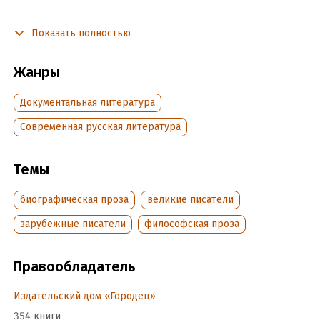
Содержит нецензурную брань.
Показать полностью
Подробная информация
Жанры
Дата написания:
1 января 2021
Объем:
196376
Документальная литература
Год издания:
2021
Современная русская литература
Дата поступления:
6 марта 2021
ISBN (EAN):
9785907220973
Темы
Время на чтение:
3
ч.
биографическая проза
великие писатели
зарубежные писатели
философская проза
Правообладатель
Издательский дом «Городец»
354 книги