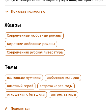
то любила, и прошу его о помощи.
Показать полностью
Глупо? Наивно? Но так правильно, что ли...
Жанры
Подробная информация
Современные любовные романы
Дата написания:
27 февраля 2025
Объем:
Короткие любовные романы
343606
Год издания:
2025
Современная русская литература
Дата поступления:
8 марта 2025
Время на чтение:
5
ч.
Темы
настоящие мужчины
любовные истории
властный герой
встреча через годы
отношения с бывшими
литрес авторы
Поделиться