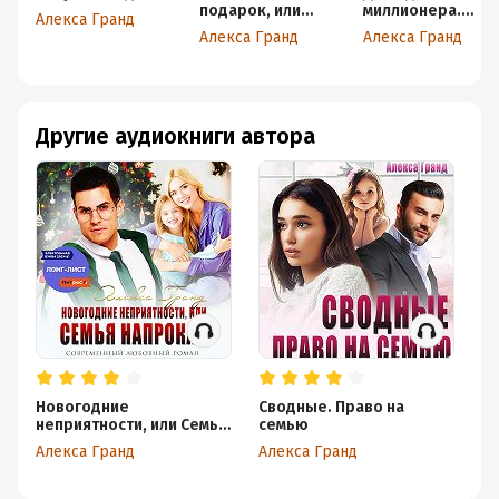
подарок, или
миллионера.
Алекса Гранд
Станьте моим
Подари мне
Алекса Гранд
Алекса Гранд
мужем, босс!
счастье
Другие аудиокниги автора
Новогодние
Сводные. Право на
Де
неприятности, или Семья
семью
Ал
напрокат
Алекса Гранд
Алекса Гранд