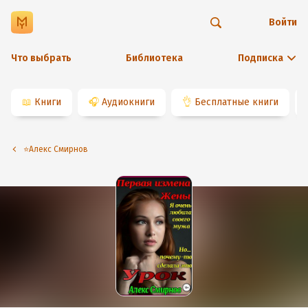
Войти
Что выбрать
Библиотека
Подписка
📖
Книги
🎧
Аудиокниги
👌
Бесплатные книги
⭐️Алекс Смирнов