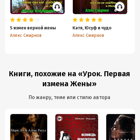
5 измен верной жены
Катя, Юсуф и чудо
Из
П
Алекс Смирнов
Алекс Смирнов
Ал
Книги, похожие на «Урок. Первая
измена Жены»
По жанру, теме или стилю автора