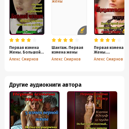
Первая измена
Шантаж. Первая
Первая измена
Жены. Большой
измена жены
Жены.
человек
Предательство
Алекс Смирнов
Алекс Смирнов
Алекс Смирнов
подруги.
Другие аудиокниги автора