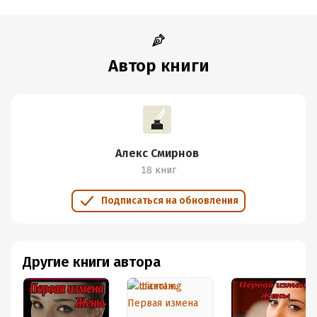
любви.
Но как это сделать? Оксана очень наивная, но очень верная
и любит своего мужа.
Автор книги
Он решил попробовать один способ...
Подробная информация
Дата написания:
8 ноября 2021
Алекс Смирнов
Объем:
143764
18 книг
Год издания:
2024
Дата поступления:
16 мая 2022
Подписаться на обновления
Время на чтение:
2
ч.
Другие книги автора