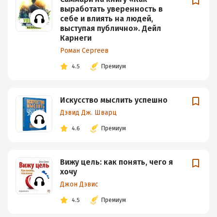
выработать уверенность в
себе и влиять на людей,
выступая публично». Дейл
Карнеги
Роман Сергеев
4.5
Премиум
Искусство мыслить успешно
Дэвид Дж. Шварц
4.6
Премиум
Вижу цель: как понять, чего я
хочу
Джон Дэвис
4.5
Премиум