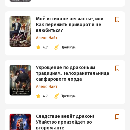
Моё истинное несчастье, или
Как пережить приворот и не
влюбиться?
Алекс Найт
4.7
Премиум
Укрощение по драконьим
традициям. Телохранительница
сапфирового лорда
Алекс Найт
4.7
Премиум
Следствие ведёт дракон!
Убийство произойдёт во
втором акте