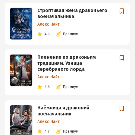
Строптивая жена драконьего
военачальника
Алекс Найт
4.6
Премиум
Пленение по драконьим
традициям. Узница
серебряного лорда
Алекс Найт
4.6
Премиум
Наёмница и драконий
военачальник
Алекс Найт
4.7
Премиум