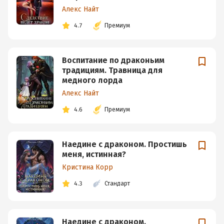
Алекс Найт
4.7
Премиум
Воспитание по драконьим
традициям. Травница для
медного лорда
Алекс Найт
4.6
Премиум
Наедине с драконом. Простишь
меня, истинная?
Кристина Корр
4.3
Стандарт
Наедине с драконом.