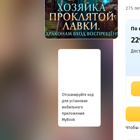
275 пе
По 
22
Дост
Отсканируйте код
для установки
мобильного
приложения
MyBook
Чтобы 