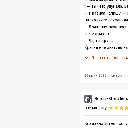
" — Ты чего удумала, 
— Правила напишу, — про
На табличке сохранила
— Драконам вход восп
тоже дракон.
— Да, ты права.
Краски еле хватило на
довольным взглядом ре
Показать полност
Книга добрая и приятн
чем же всё это законч
или что-то искать, ши
20 июля 2023
LiveLib
интересные и приятные
прелесть! Супер!
Героиня понравилась, 
BeresikStretchers
поступления. Виновниц
Оценил книгу
на том, что её частен
естественным, забитой
возвращение откладыва
Кто давно хотел проч