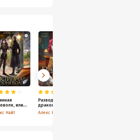
 Она тёплая,
ман не лезут, но
нента к нужной
частвовать в
ой, что понятно,
статочно, поэтому и
авилось. Спасибо
инная
Развод по
еволе, или
драконьим
ота в
традициям. Жена
кс Найт
Алекс Найт
демии
золотого лорда.
аконов
Том 2