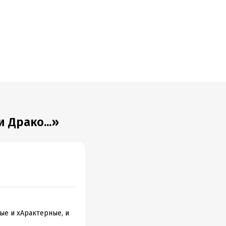
 Драко...»
ые и хАрактерные, и