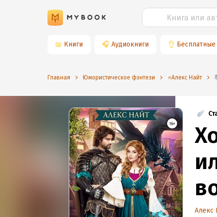
📖
Книги
🎧
Аудиокниги
👌
Бесплатные
Главная
Юмористическое фэнтези
⭐️Алекс Найт
Ст
Х
и
в
Алекс 