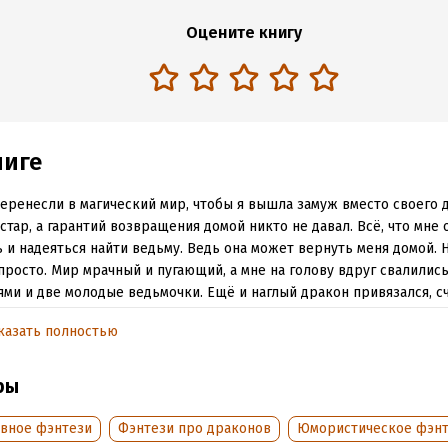
Оцените книгу
ниге
еренесли в магический мир, чтобы я вышла замуж вместо своего 
стар, а гарантий возвращения домой никто не давал. Всё, что мне 
 и надеяться найти ведьму. Ведь она может вернуть меня домой. Н
просто. Мир мрачный и пугающий, а мне на голову вдруг свалились
ми и две молодые ведьмочки. Ещё и наглый дракон привязался, с
иированной ведьмой. Придётся скрываться в глуши, а чтобы не у
казать полностью
, зарабатывать… заговорённой водой. Другого я не умею, но обяз
ь.
ры
обная информация
вное фэнтези
Фэнтези про драконов
Юмористическое фэн