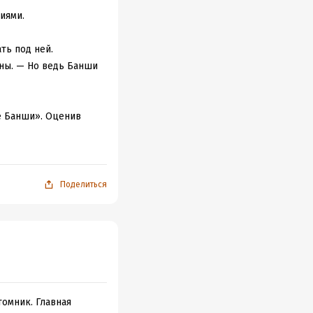
иями.
ть под ней.
ны. — Но ведь Банши
е Банши». Оценив
новится интересно,
оянно будут кого-то
герои очень
Поделиться
ми, просто,
о мере их
не переносила. Даже
же. Поведение её было
оняла, что
вые условия и,
омник. Главная