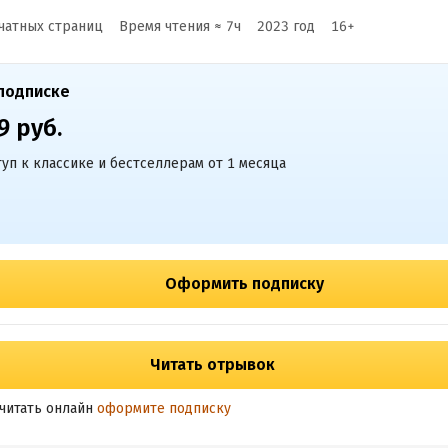
чатных страниц
Время чтения ≈
7
ч
2023
год
16
+
подписке
9 руб.
уп к классике и бестселлерам от 1 месяца
Оформить подписку
Читать отрывок
читать онлайн
оформите подписку