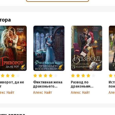
 Так и эта книга, только начнёшь читать, остановиться невозможно.
авная! Герои приятные, сразу располагают к себе. За словом в кар
и принуждения, лишь дружеское подшучивание и подведение оппо
втора
епалке. А как они стремились на помощь! Мчались, не чуя ног!
акономерное и понятное. Сначала у героя было лишь желание поу
ния новой способности, но Вася оказалась такой приятной девушк
юбился. Времени, чтобы узнать друг друга получше, у них было до
её свела судьба. Да ещё вещие сны...
 и посмеяться, эта книга однозначно подойдёт! Мне всё очень понр
иворот, да не
Фиктивная жена
Развод по
Ист
т
драконьего
драконьим
пон
военачальника
традициям. Жена
Сир
екс Найт
Алекс Найт
Алекс Найт
Але
золотого лорда
Ака
Др