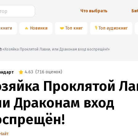
Что выбрать
Би
 книги
🔥
Новинки
❤️
Топ книг
🎙
Топ аудиокниг
📚«Хозяйка Проклятой Лавки, или Драконам вход воспрещён!»
4.63
(
716 оценок
)
андарт
озяйка Проклятой Ла
ли Драконам вход
оспрещён!
Найт