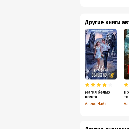
не денусь. Ты тёплая!"
интересная и очень заб
никаких грубостей ил
Другие книги а
мысли в словесной пер
Развитие отношений з
инициации ради обрете
почему Шторм в неё вл
Вася разглядит, с кем 
Если хотите отдохнуть
автору!
Магия белых
Пр
ночей
то
Алекс Найт
Ал