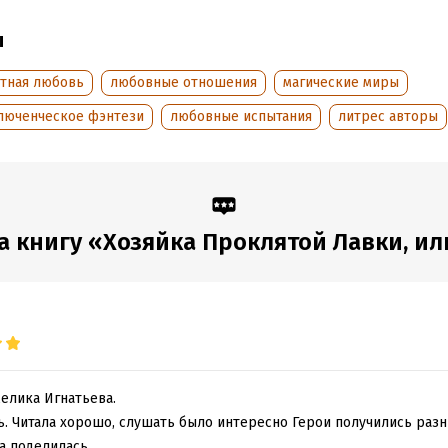
аписания:
12 ноября 2021
Время на чтение:
7
ч.
:
496569
ы
дания:
2023
оступления:
стная любовь
18 марта 2023
любовные отношения
магические миры
люченческое фэнтези
любовные испытания
литрес авторы
 книгу «Хозяйка Проклятой Лавки, или
елика Игнатьева.
ь. Читала хорошо, слушать было интересно Герои получились разн
а поделилась.