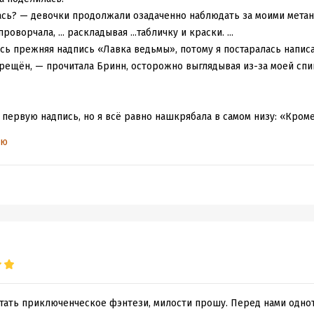
Вась? — девочки продолжали озадаченно наблюдать за моими метан
ворчала, ... раскладывая ...табличку и краски. ...
сь прежняя надпись «Лавка ведьмы», потому я постаралась написа
рещён, — прочитала Бринн, осторожно выглядывая из-за моей спи
 первую надпись, но я всё равно нашкрябала в самом низу: «Кром
зультат своих стараний, я отправилась вешать табличку…"
ью
ая. События развиваются стремительно, уже с первых строчек ста
ится? Будет много юмора и сарказма, много почти детектива, пост
карная любовная линия, даже не одна. Описано всё логично, ярко, 
. А какие фамильяры! Бесподобные чудики! Котик с его проклятия
в первую очередь, тем, что она не истерила, а решала проблемы п
е, конечно, потом достанется, но на остальных Вася свою злость 
ько проклятой ведьмой называли, не заостряла внимания, ведьма 
 она себя не чувствовала, не боялась показаться смешной. Когда п
ется, приняла, как данность, не стала убиваться. Она приняла но
итать приключенческое фэнтези, милости прошу. Перед нами однот