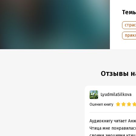
Дата н
Объем
Тем
Год из
Дата п
стра
прик
Отзывы на
LyudmilaSilkova
Оценил книгу
Аудиокнигу читает Анж
Чтица мне понравилас
своими эмоциями чтиц