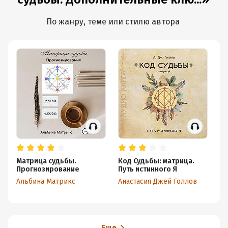
По жанру, теме или стилю автора
Матрица судьбы.
Код Судьбы: матрица.
Ма
Прогнозирование
Путь истинного Я
Я
Альбина Матрикс
Анастасия Джей Голлов
Ал
Еще