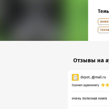
Подр
Тем
Дата н
инже
Год из
Дата п
техн
Отзывы на а
dvpot...@mail.ru
Оценил аудиокнигу
очень полезная книга