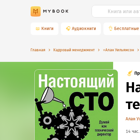
📖
Книги
🎧
Аудиокниги
👌
Бесплатные
Главная
Кадровый менеджмент
⭐️Алан Уильямсон
Пр
Н
т
Алан У
14 час.