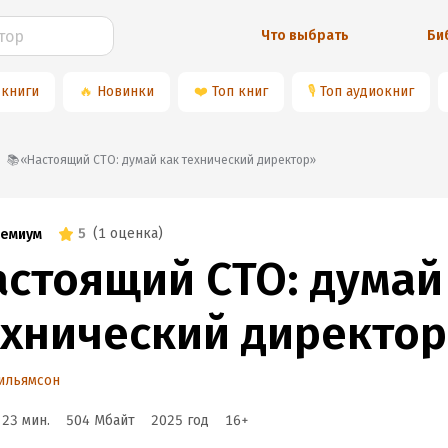
Что выбрать
Би
 книги
🔥
Новинки
❤️
Топ книг
🎙
Топ аудиокниг
📚«Настоящий CTO: думай как технический директор»
5
(
1 оценка
)
емиум
астоящий CTO: думай
ехнический директор
ильямсон
 23 мин.
504 Мбайт
2025
год
16
+