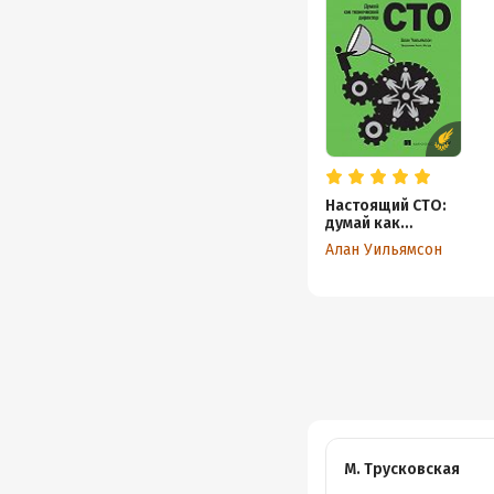
Настоящий CTO:
думай как
технический
Алан Уильямсон
директор
М. Трусковская