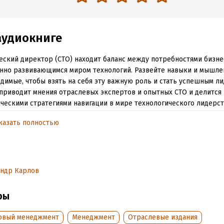
аудиокниге
еский директор (CTO) находит баланс между потребностями бизне
нно развивающимся миром технологий. Развейте навыки и мышле
димые, чтобы взять на себя эту важную роль и стать успешным л
приводит мнения отраслевых экспертов и опытных CTO и делится
ческими стратегиями навигации в мире технологического лидерств
 чрезвычайно высоки. Книга на примерах из реальной практики по
казать полностью
еуспеть в быстро меняющейся роли технического директора. Проч
есь создавать успешные технологические платформы и формиро
ивные команды, грамотно выбирать и внедрять программные пр
ить собеседования и перформанс ревью в беспристрастной манер
е по праву занять место за столом топ-менеджмента. Вы оцените
андр Карлов
, идеи и истории из практики от наставника CTO Алана Уильямсона
ры
нига содержит дополнительный материал в виде ПДФ-файла, кот
 скачать на странице аудиокниги на сайте после её покупки.
овый менеджмент
Менеджмент
Отраслевые издания