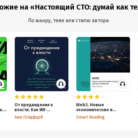
ожие на «Настоящий CTO: думай как тех
По жанру, теме или стилю автора
От предвидения к
Web3. Новые
а.
власти. Как ИИ-
экономические и
нее
прогнозирование
культурные границы
Ави Голдфарб
Smart Reading
трансформирует
интернета. Алекс
экономику и как
Тапскотт. Саммари
использовать его силу в
своих целях