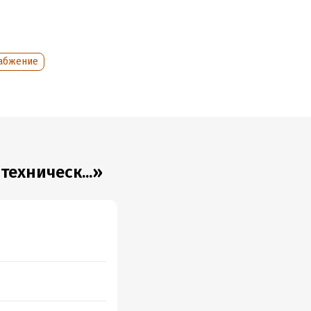
набжение
ехническ...»