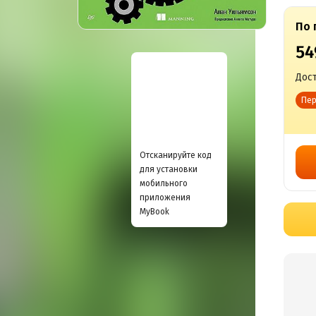
По 
54
Дост
Пер
Отсканируйте код
для установки
мобильного
приложения
MyBook