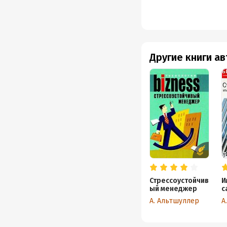
Другие книги а
Стрессоустойчив
И
ый менеджер
с
и
А. Альтшуллер
А