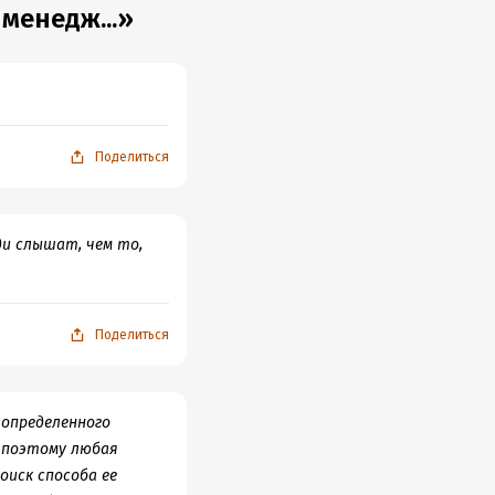
менедж...»
Поделиться
ди слышат, чем то,
Поделиться
 определенного
 поэтому любая
иск способа ее