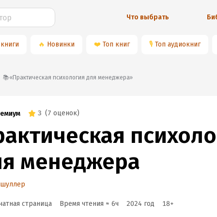
Что выбрать
Би
 книги
🔥
Новинки
❤️
Топ книг
🎙
Топ аудиокниг
📚«Практическая психология для менеджера»
3
(
7 оценок
)
емиум
рактическая психоло
ля менеджера
тшуллер
чатная страница
Время чтения ≈
6
ч
2024
год
18
+