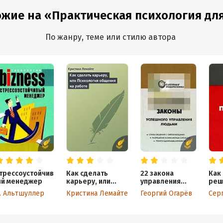
ожие на «Практическая психология для
По жанру, теме или стилю автора
трессоустойчив
Как сделать
22 закона
Как
й менеджер
карьеру, или
управления
реш
Психология
людьми
. Альтшуллер
Кристина Лемайте
Георгий Огарёв
Сер
общения на
работе