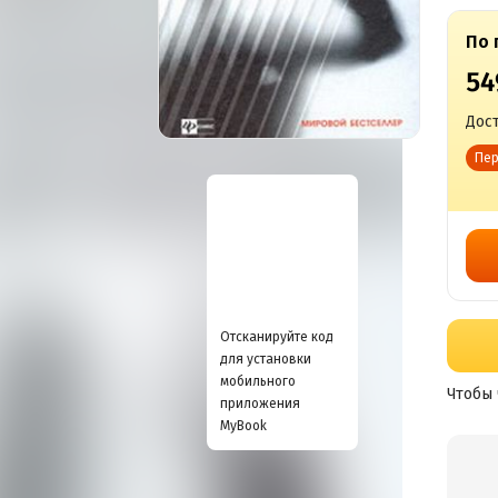
По 
54
Дост
Пер
Отсканируйте код
для установки
мобильного
Чтобы 
приложения
MyBook