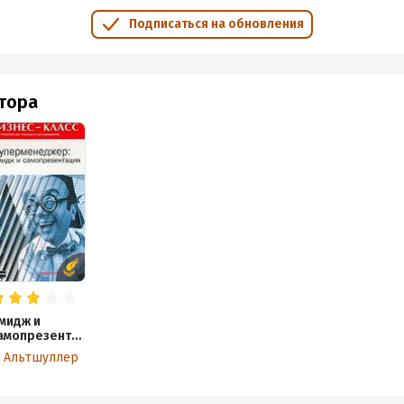
Подписаться на обновления
втора
мидж и
амопрезентац
я в бизнесе
. Альтшуллер