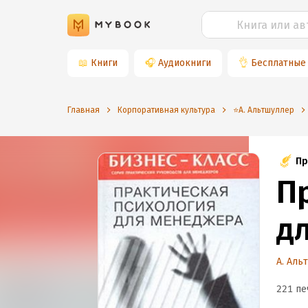
📖
Книги
🎧
Аудиокниги
👌
Бесплатные
Главная
Корпоративная культура
⭐️А. Альтшуллер
Пр
П
д
А. Аль
221 пе