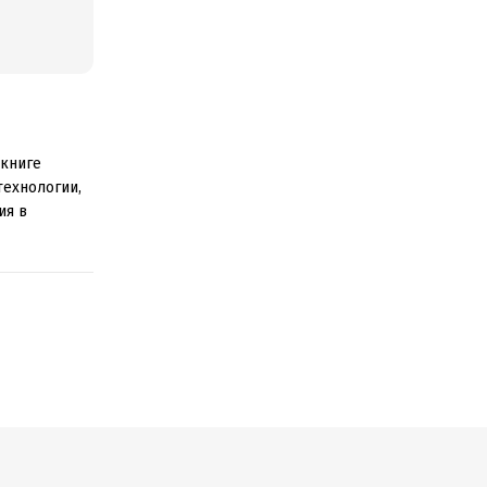
 книге
ехнологии,
ия в