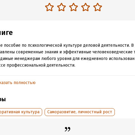
ниге
е пособие по психологической культуре деловой деятельности. В
авлены современные знания и эффективные человековедческие т
димые менеджерам любого уровня для ежедневного использован
се профессиональной деятельности.
казать полностью
обная информация
аписания:
1 января 2003
ISBN (EAN):
5222038599
ры
:
398034
Время на чтение:
6
ч.
дания:
2024
оративная культура
Саморазвитие, личностный рост